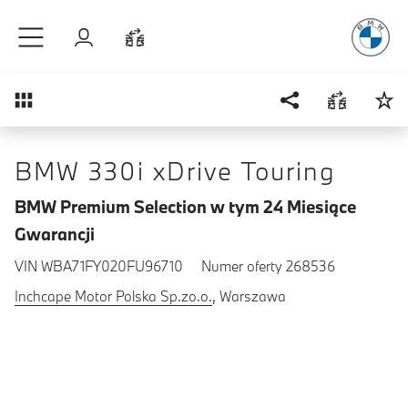
Radość
z j
Przejdź do głównej treści
Zaloguj się
Porównaj
Przegląd
BMW 330i xDrive Touring
BMW Premium Selection w tym 24 Miesiące
Gwarancji
VIN WBA71FY020FU96710
Numer oferty 268536
Inchcape Motor Polska Sp.zo.o.
, Warszawa