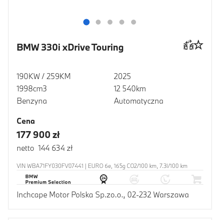
BMW 330i xDrive Touring
190KW / 259KM
2025
1998cm3
12 540km
Benzyna
Automatyczna
Cena
177 900 zł
netto 144 634 zł
VIN WBA71FY030FV07441 | EURO 6e, 165g CO2/100 km, 7.3l/100 km
Inchcape Motor Polska Sp.zo.o., 02-232 Warszawa