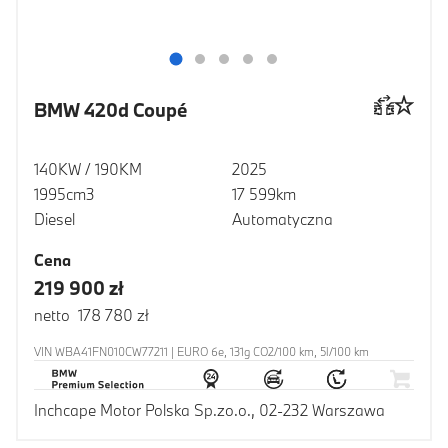
BMW 420d Coupé
140KW / 190KM
2025
1995cm3
17 599km
Diesel
Automatyczna
Cena
219 900 zł
netto 178 780 zł
VIN WBA41FN010CW77211 | EURO 6e, 131g CO2/100 km, 5l/100 km
Inchcape Motor Polska Sp.zo.o., 02-232 Warszawa