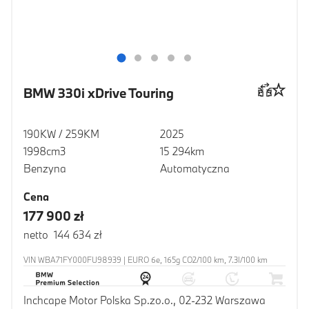
BMW 330i xDrive Touring
190KW / 259KM
2025
1998cm3
15 294km
Benzyna
Automatyczna
Cena
177 900 zł
netto 144 634 zł
VIN WBA71FY000FU98939 | EURO 6e, 165g CO2/100 km, 7.3l/100 km
Inchcape Motor Polska Sp.zo.o., 02-232 Warszawa