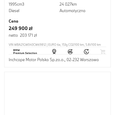
1995cm3
24 027km
Diesel
Automatyczna
Cena
249 900 zł
netto 203 171 zł
VIN WBA21GW040CW69812 | EURO 6e, 153g CO2/100 km, 5.8l/100 km
Inchcape Motor Polska Sp.zo.o., 02-232 Warszawa