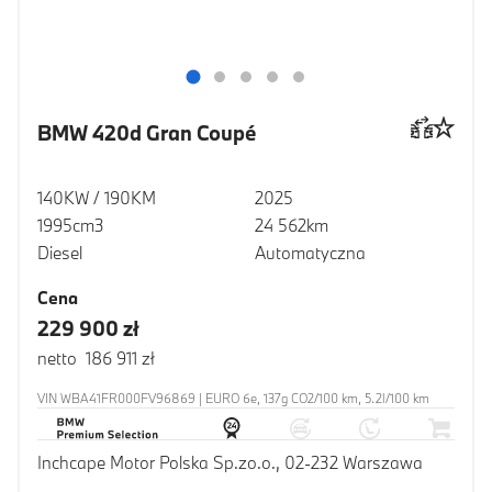
BMW 420d Gran Coupé
140KW / 190KM
2025
1995cm3
24 562km
Diesel
Automatyczna
Cena
229 900 zł
netto 186 911 zł
VIN WBA41FR000FV96869 | EURO 6e, 137g CO2/100 km, 5.2l/100 km
Inchcape Motor Polska Sp.zo.o., 02-232 Warszawa