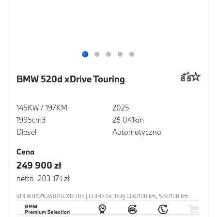
BMW 520d xDrive Touring
145KW / 197KM
2025
1995cm3
26 041km
Diesel
Automatyczna
Cena
249 900 zł
netto 203 171 zł
VIN WBA21GW070CX14385 | EURO 6e, 153g CO2/100 km, 5.8l/100 km