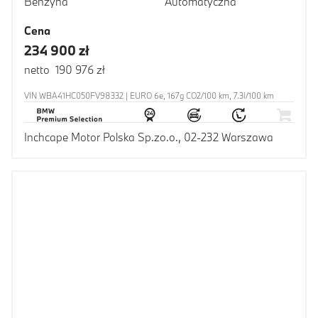
Benzyna
Automatyczna
Cena
234 900 zł
netto 190 976 zł
VIN WBA41HC050FV98332 | EURO 6e, 167g CO2/100 km, 7.3l/100 km
Inchcape Motor Polska Sp.zo.o., 02-232 Warszawa