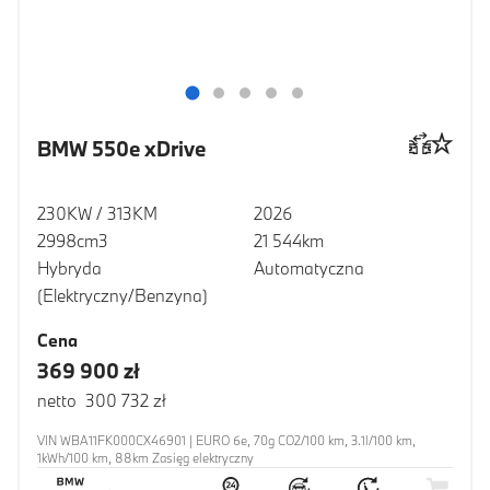
BMW 550e xDrive
230KW / 313KM
2026
2998cm3
21 544km
Hybryda
Automatyczna
(Elektryczny/Benzyna)
Cena
369 900 zł
netto 300 732 zł
VIN WBA11FK000CX46901 | EURO 6e, 70g CO2/100 km, 3.1l/100 km,
1kWh/100 km, 88km Zasięg elektryczny