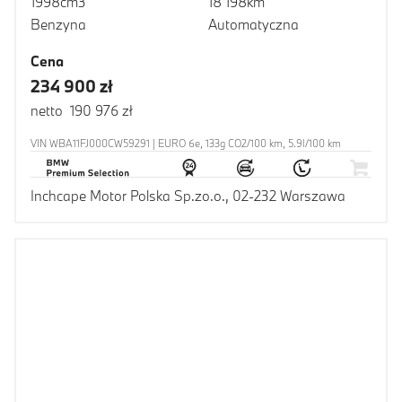
1998cm3
18 198km
Benzyna
Automatyczna
Cena
234 900 zł
netto 190 976 zł
VIN WBA11FJ000CW59291 | EURO 6e, 133g CO2/100 km, 5.9l/100 km
Inchcape Motor Polska Sp.zo.o., 02-232 Warszawa