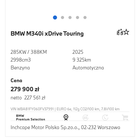
BMW M340i xDrive Touring
285KW / 388KM
2025
2998cm3
9 325km
Benzyna
Automatyczna
Cena
279 900 zł
netto 227 561 zł
VIN WBA81FY060FV37991 | EURO 6e, 112g CO2/100 km, 7.8l/100 km
Inchcape Motor Polska Sp.zo.o., 02-232 Warszawa