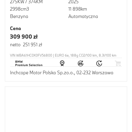
275KW / 374KM
2025
2998cm3
11 898km
Benzyna
Automatyczna
Cena
309 900 zł
netto 251 951 zł
VIN WBA61HC0X0FV56800 | EURO 6e, 188g CO2/100 km, 8.3l/100 km
Inchcape Motor Polska Sp.zo.o., 02-232 Warszawa