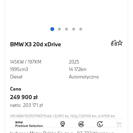
BMW X3 20d xDrive
145KW / 197KM
2025
1995cm3
14 172km
Diesel
Automatyczna
Cena
249 900 zł
netto 203 171 zł
VIN WBA15GR070N379466 | EURO 6e, 160g CO2/100 km, 6.1l/100 km