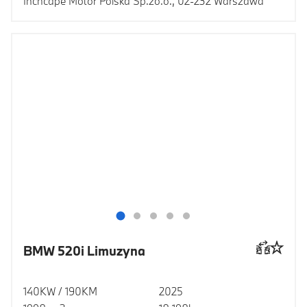
Inchcape Motor Polska Sp.zo.o., 02-232 Warszawa
BMW 520i Limuzyna
140KW / 190KM
2025