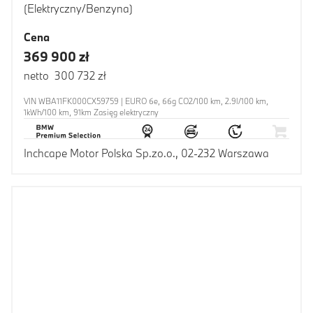
(Elektryczny/Benzyna)
Cena
369 900 zł
netto 300 732 zł
VIN WBA11FK000CX59759 | EURO 6e, 66g CO2/100 km, 2.9l/100 km,
1kWh/100 km, 91km Zasięg elektryczny
Inchcape Motor Polska Sp.zo.o., 02-232 Warszawa