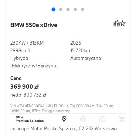
BMW 550e xDrive
230KW / 313KM
2026
2998cm3
15 720km
Hybryda
Automatyczna
(Elektryczny/Benzyna)
Cena
369 900 zł
netto 300 732 zł
VIN WBA11FK080CX41168 | EURO 6e, 71g CO2/100 km, 3.1l/100 km,
1kWh/100 km, 87km Zasięg elektryczny
Inchcape Motor Polska Sp.zo.o., 02-232 Warszawa