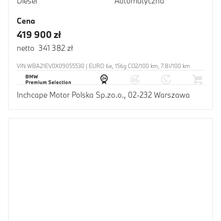
Diesel
Automatyczna
Cena
419 900 zł
netto 341 382 zł
VIN WBA21EV0X09055530 | EURO 6e, 156g CO2/100 km, 7.8l/100 km
Inchcape Motor Polska Sp.zo.o., 02-232 Warszawa