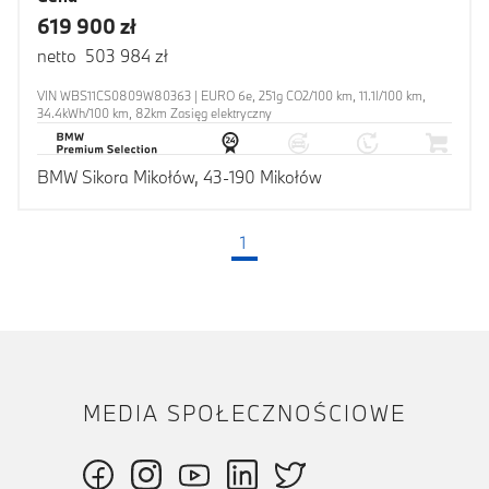
619 900 zł
netto 503 984 zł
VIN WBS11CS0809W80363 | EURO 6e, 251g CO2/100 km, 11.1l/100 km,
34.4kWh/100 km, 82km Zasięg elektryczny
BMW Sikora Mikołów, 43-190 Mikołów
1
(bieżąca strona)
MEDIA SPOŁECZNOŚCIOWE