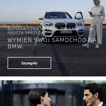
BŁYSKAWICZNA WYCENA, PEŁNA WYGODA,
PROSTA SPRZEDAŻ.
WYMIEŃ SWÓJ SAMOCHÓD NA
BMW.
Szczegóły