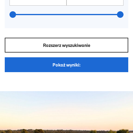
od
do
Rozszerz wyszukiwanie
Pokaż wyniki: