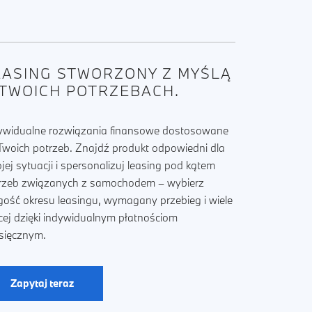
EASING STWORZONY Z MYŚLĄ
 TWOICH POTRZEBACH.
ywidualne rozwiązania finansowe dostosowane
Twoich potrzeb. Znajdź produkt odpowiedni dla
jej sytuacji i spersonalizuj leasing pod kątem
rzeb związanych z samochodem – wybierz
gość okresu leasingu, wymagany przebieg i wiele
cej dzięki indywidualnym płatnościom
sięcznym.
Zapytaj teraz