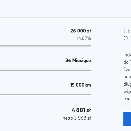
L
26 000 zł
O
14,87%
Ind
36 Miesiące
do 
Two
pot
dłu
15 000km
wię
mie
4 881 zł
netto 3 968 zł