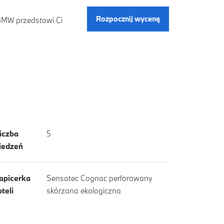
Rozpocznij wycenę
 BMW przedstawi Ci
iczba
5
iedzeń
apicerka
Sensatec Cognac perforowany
oteli
skórzana ekologiczna