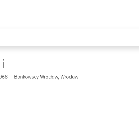
i
2968
Bonkowscy Wrocław
, Wroclaw