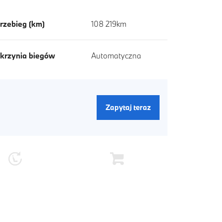
rzebieg (km)
108 219km
krzynia biegów
Automatyczna
Zapytaj teraz