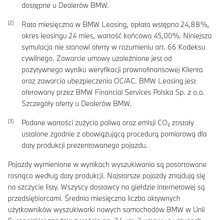
dostępne u Dealerów BMW.
Rata miesięczna w BMW Leasing, opłata wstępna
24,88
%,
okres leasingu
24
mies, wartość końcowa
45,00
%. Niniejsza
symulacja nie stanowi oferty w rozumieniu art. 66 Kodeksu
cywilnego. Zawarcie umowy uzależnione jest od
pozytywnego wyniku weryfikacji prawnofinansowej Klienta
oraz zawarcia ubezpieczenia OC/AC. BMW Leasing jest
oferowany przez BMW Financial Services Polska Sp. z o.o.
Szczegóły oferty u Dealerów BMW.
Podane wartości zużycia paliwa oraz emisji CO₂ zostały
ustalone zgodnie z obowiązującą procedurą pomiarową dla
daty produkcji prezentowanego pojazdu.
Pojazdy wymienione w wynikach wyszukiwania są posortowane
rosnąco według daty produkcji. Najstarsze pojazdy znajdują się
na szczycie listy. Wszyscy dostawcy na giełdzie internetowej są
przedsiębiorcami. Średnia miesięczna liczba aktywnych
użytkowników wyszukiwarki nowych samochodów BMW w Unii