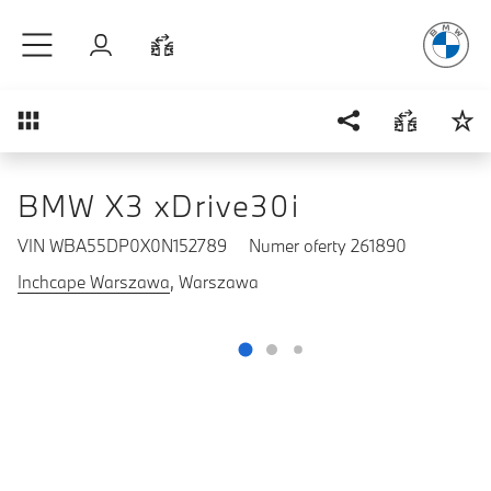
Radość
z j
Przejdź do głównej treści
Zaloguj się
Porównaj
Przegląd
BMW X3 xDrive30i
VIN WBA55DP0X0N152789
Numer oferty 261890
Inchcape Warszawa
, Warszawa