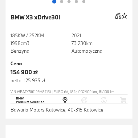
BMW X3 xDrive30i
185KW / 252KM
2021
1998cm3
73 230km
Benzyna
Automatyczna
Cena
154 900 zł
netto 125 935 zł
VIN WBATY510109H87151 | EURO 6d, 182g CO2/100 km, 8l/100 km
Bawaria Motors Katowice, 40-315 Katowice