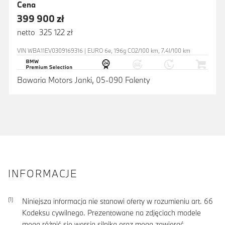
Cena
399 900 zł
netto 325 122 zł
VIN WBA11EV0309169316 | EURO 6e, 196g CO2/100 km, 7.4l/100 km
Bawaria Motors Janki, 05-090 Falenty
INFORMACJE
Niniejsza informacja nie stanowi oferty w rozumieniu art. 66
Kodeksu cywilnego. Prezentowane na zdjęciach modele
mogą różnić się wersją silnika oraz mogą zawierać