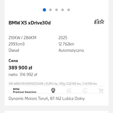
BMW X5 xDrive30d
210KW / 286KM
2025
2993cm3
12 762km
Diesel
Automatyczna
Cena
389 900 zł
netto 316 992 zł
VIN WBA11EV0909Z25408 | EURO 6e, 195g CO2/100 km, 7.4l/100 km
Dynamic Motors Toruń, 87-162 Lubicz Dolny