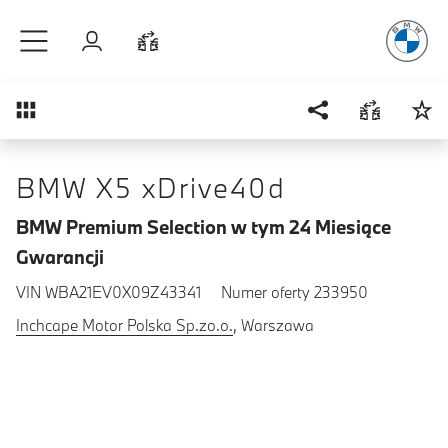
Radość
z j
Przejdź do głównej treści
Zaloguj się
Porównaj
Przegląd
BMW X5 xDrive40d
BMW Premium Selection w tym 24 Miesiące
Gwarancji
VIN WBA21EV0X09Z43341
Numer oferty 233950
Inchcape Motor Polska Sp.zo.o.
, Warszawa