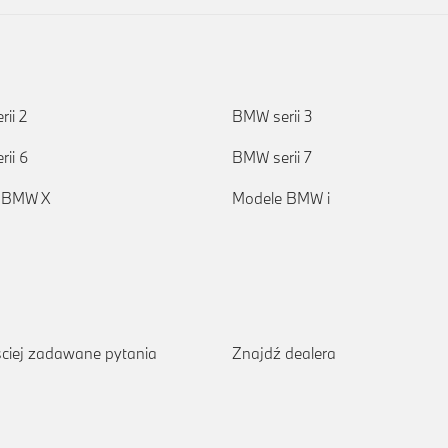
ii 2
BMW serii 3
ii 6
BMW serii 7
 BMW X
Modele BMW i
ciej zadawane pytania
Znajdź dealera