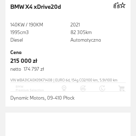
BMW X4 xDrive20d
140KW / 190KM
2021
1995cm3
82 305km
Diesel
Automatyczna
Cena
215 000 zł
netto 174 797 zł
VIN WBA31CA0X09K71408 | EURO 6d, 154g CO2/100 km, 5.9l/100 km
Dynamic Motors, 09-410 Płock