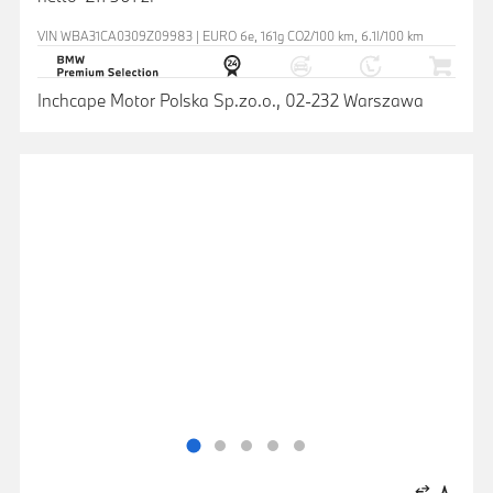
VIN WBA31CA0309Z09983 | EURO 6e, 161g CO2/100 km, 6.1l/100 km
Inchcape Motor Polska Sp.zo.o., 02-232 Warszawa