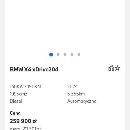
BMW X4 xDrive20d
140KW / 190KM
2024
1995cm3
5 355km
Diesel
Automatyczna
Cena
259 900 zł
netto 211 301 zł