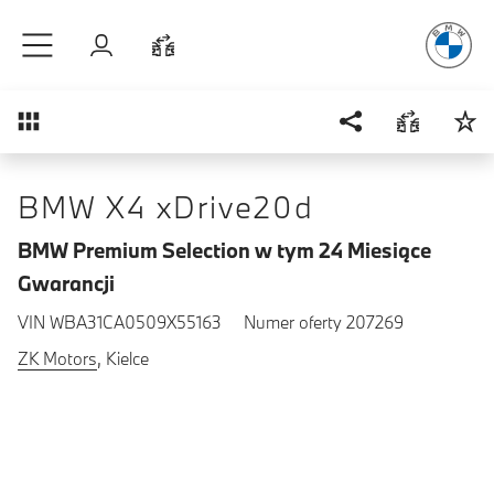
Radość
z j
Przejdź do głównej treści
Zaloguj się
Porównaj
Przegląd
BMW X4 xDrive20d
BMW Premium Selection w tym 24 Miesiące
Gwarancji
VIN WBA31CA0509X55163
Numer oferty 207269
ZK Motors
, Kielce