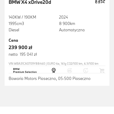
BMW X4 xDrive20d
140KW / 190KM
2024
1995cm3
8 900km
Diesel
Automatyczna
Cena
239 900 zł
netto 195 041 zł
VIN WBA31CA0709Y88460 | EURO 6e, 161g CO2/100 km, 6.1l/100 km
Bawaria Motors Piaseczno, 05-500 Piaseczno