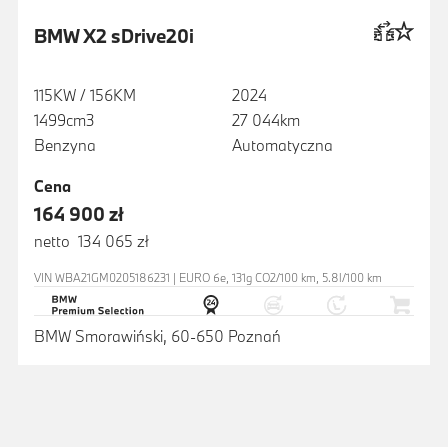
BMW X2 sDrive20i
115KW / 156KM
2024
1499cm3
27 044km
Benzyna
Automatyczna
Cena
164 900 zł
netto 134 065 zł
VIN WBA21GM0205186231 | EURO 6e, 131g CO2/100 km, 5.8l/100 km
BMW Smorawiński, 60-650 Poznań