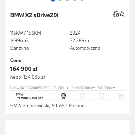
BMW X2 sDrive20i
115KW / 156KM
2024
1499cm3
32 289km
Benzyna
Automatyczna
Cena
164 900 zł
netto 134 065 zł
VIN WBA21GM0005185921 | EURO 6e, 131g CO2/100 km, 5.8l/100 km
BMW Smorawiński, 60-650 Poznań