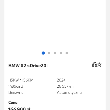
BMW X2 sDrive20i
115KW / 156KM
2024
1499cm3
26 557km
Benzyna
Automatyczna
Cena
164 900 zł