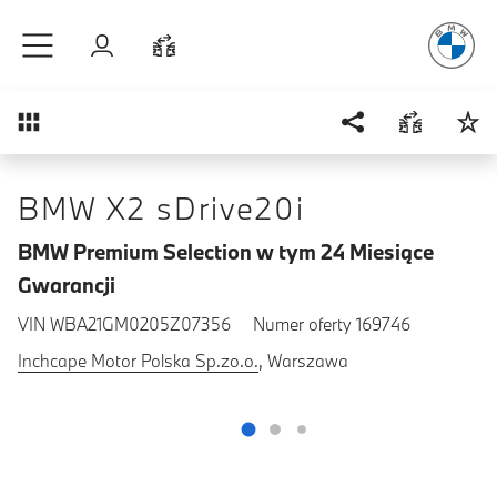
Radość
z j
Przejdź do głównej treści
Zaloguj się
Porównaj
Przegląd
BMW X2 sDrive20i
BMW Premium Selection w tym 24 Miesiące
Gwarancji
VIN WBA21GM0205Z07356
Numer oferty 169746
Inchcape Motor Polska Sp.zo.o.
, Warszawa