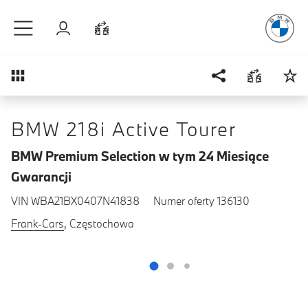
Radość
z j
Przejdź do głównej treści
Zaloguj się
Porównaj
Przegląd
BMW 218i Active Tourer
BMW Premium Selection w tym 24 Miesiące
Gwarancji
VIN WBA21BX0407N41838
Numer oferty 136130
Frank-Cars
, Częstochowa