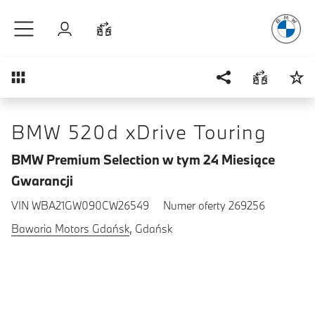
Radość
z j
Przejdź do głównej treści
Zaloguj się
Porównaj
Przegląd
BMW 520d xDrive Touring
BMW Premium Selection w tym 24 Miesiące
Gwarancji
VIN WBA21GW090CW26549
Numer oferty 269256
Bawaria Motors Gdańsk
, Gdańsk