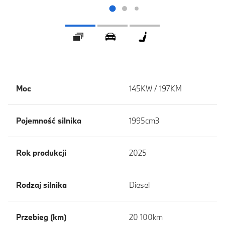
Galeria
360 ° Wygląd zewnętrzny
360 ° Wnętrze
Moc
145KW / 197KM
Pojemność silnika
1995cm3
Rok produkcji
2025
Rodzaj silnika
Diesel
Przebieg (km)
20 100km