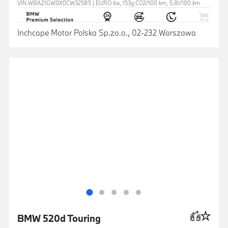
VIN WBA21GW0X0CW32585 | EURO 6e, 153g CO2/100 km, 5.8l/100 km
Inchcape Motor Polska Sp.zo.o., 02-232 Warszawa
BMW 520d Touring