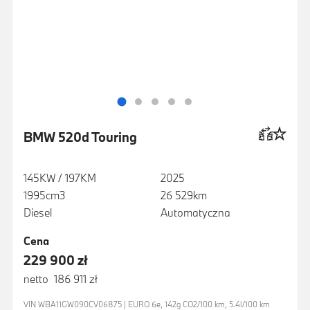
BMW 520d Touring
145KW / 197KM
2025
1995cm3
26 529km
Diesel
Automatyczna
Cena
229 900 zł
netto 186 911 zł
VIN WBA11GW090CV06875 | EURO 6e, 142g CO2/100 km, 5.4l/100 km