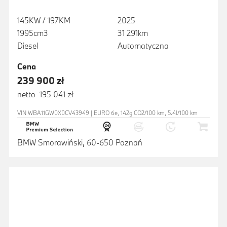
145KW / 197KM
2025
1995cm3
31 291km
Diesel
Automatyczna
Cena
239 900 zł
netto 195 041 zł
VIN WBA11GW0X0CV43949 | EURO 6e, 142g CO2/100 km, 5.4l/100 km
BMW Smorawiński, 60-650 Poznań