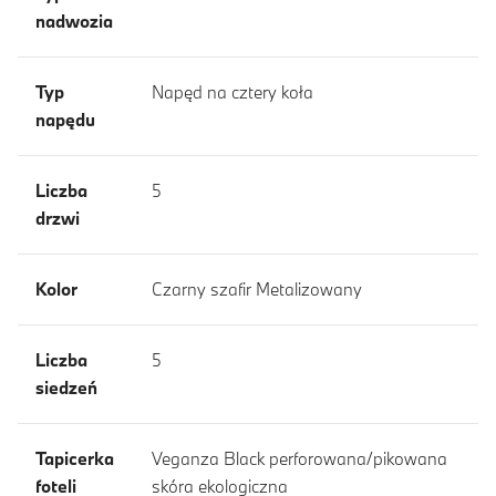
nadwozia
Typ
Napęd na cztery koła
napędu
Liczba
5
drzwi
Kolor
Czarny szafir Metalizowany
Liczba
5
siedzeń
Tapicerka
Veganza Black perforowana/pikowana
foteli
skóra ekologiczna