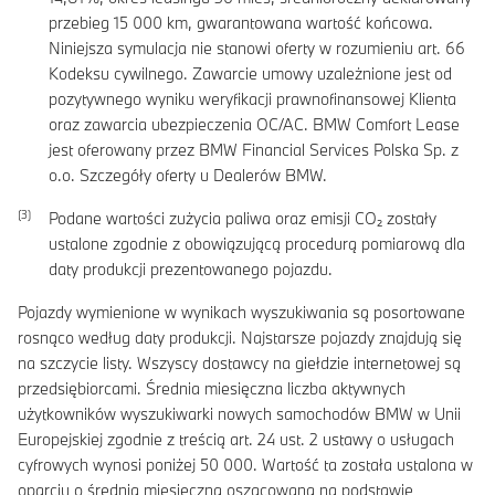
przebieg
15 000
km, gwarantowana wartość końcowa.
Niniejsza symulacja nie stanowi oferty w rozumieniu art. 66
Kodeksu cywilnego. Zawarcie umowy uzależnione jest od
pozytywnego wyniku weryfikacji prawnofinansowej Klienta
oraz zawarcia ubezpieczenia OC/AC. BMW Comfort Lease
jest oferowany przez BMW Financial Services Polska Sp. z
o.o. Szczegóły oferty u Dealerów BMW.
Podane wartości zużycia paliwa oraz emisji CO₂ zostały
ustalone zgodnie z obowiązującą procedurą pomiarową dla
daty produkcji prezentowanego pojazdu.
Pojazdy wymienione w wynikach wyszukiwania są posortowane
rosnąco według daty produkcji. Najstarsze pojazdy znajdują się
na szczycie listy. Wszyscy dostawcy na giełdzie internetowej są
przedsiębiorcami. Średnia miesięczna liczba aktywnych
użytkowników wyszukiwarki nowych samochodów BMW w Unii
Europejskiej zgodnie z treścią art. 24 ust. 2 ustawy o usługach
cyfrowych wynosi poniżej 50 000. Wartość ta została ustalona w
oparciu o średnią miesięczną oszacowaną na podstawie