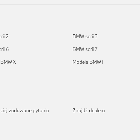
ii 2
BMW serii 3
ii 6
BMW serii 7
 BMW X
Modele BMW i
ciej zadawane pytania
Znajdź dealera