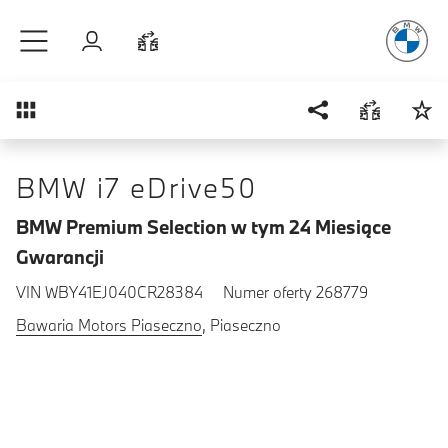
Radość
z j
Przejdź do głównej treści
Zaloguj się
Porównaj
Przegląd
BMW i7 eDrive50
BMW Premium Selection w tym 24 Miesiące
Gwarancji
VIN WBY41EJ040CR28384
Numer oferty 268779
Bawaria Motors Piaseczno
, Piaseczno