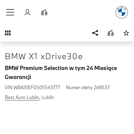
Radość
z j
Przejdź do głównej treści
Zaloguj się
Porównaj
Przegląd
BMW X1 xDrive30e
BMW Premium Selection w tym 24 Miesiące
Gwarancji
VIN WBA31EF0505543777
Numer oferty 268537
Best Auto Lublin
, Lublin