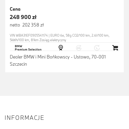
Cena
248 900 zł
netto 202 358 zł
VIN WBA31EF0905541174 | EURO 6e, 58g CO2/100 km, 2.6l/100 km,
5kWh/100 km, 81km Zasięg elektryczny
Dealer BMW i Mini Bońkowscy - Ustowo, 70-001
Szczecin
INFORMACJE