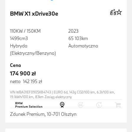
BMW X1 xDrive30e
110KW / 150KM
2023
1499cm3
65 103km
Hybryda
Automatyczna
(Elektryczny/Benzyna)
Cena
174 900 zł
netto 142 195 zł
VIN WBA31EF0905X84743 | EURO 6d, 143g CO2/100 km, 6.3l/100 km,
19.1kWh/100 km, 83km Zasięg elektryczny
Zdunek Premium, 10-701 Olsztyn