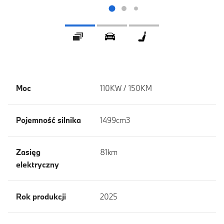
Galeria
360 ° Wygląd zewnętrzny
360 ° Wnętrze
Moc
110KW / 150KM
Pojemność silnika
1499cm3
Zasięg
81km
elektryczny
Rok produkcji
2025