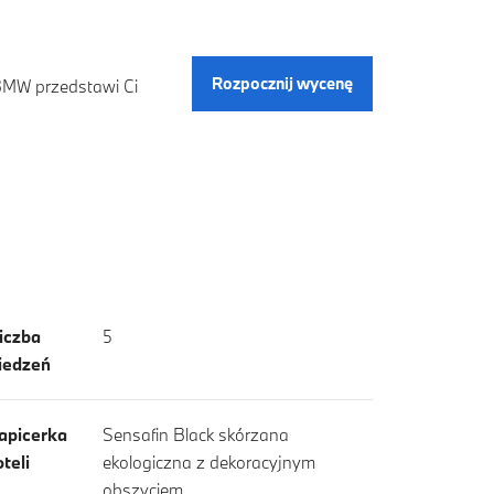
Rozpocznij wycenę
 BMW przedstawi Ci
iczba
5
iedzeń
apicerka
Sensafin Black skórzana
oteli
ekologiczna z dekoracyjnym
obszyciem