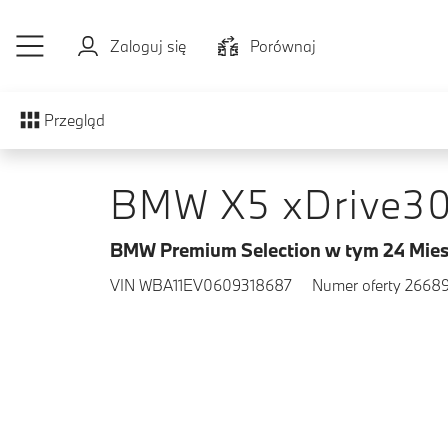
Przejdź do głównej treści
Zaloguj się
Porównaj
Przegląd
BMW X5 xDrive3
BMW Premium Selection w tym 24 Mies
VIN WBA11EV0609318687
Numer oferty 2668