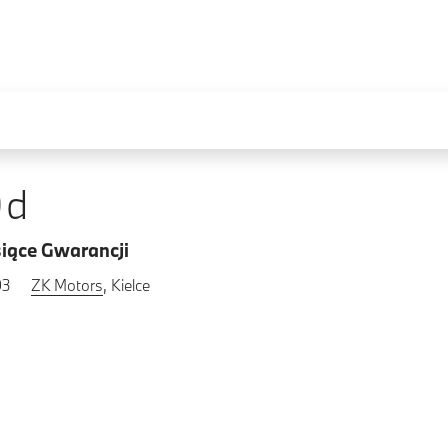
0d
iące Gwarancji
93
ZK Motors
, Kielce