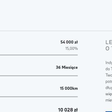
L
54 000 zł
O
15,00%
Ind
36 Miesiące
do 
Two
pot
dłu
15 000km
wię
mie
10 028 zł