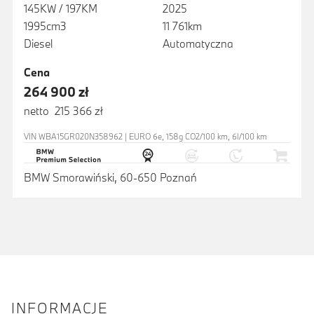
145KW / 197KM
2025
1995cm3
11 761km
Diesel
Automatyczna
Cena
264 900 zł
netto 215 366 zł
VIN WBA15GR020N358962 | EURO 6e, 158g CO2/100 km, 6l/100 km
BMW Smorawiński, 60-650 Poznań
INFORMACJE