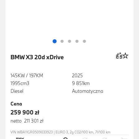
BMW X3 20d xDrive
145KW / 197KM
2025
1995cm3
9 851km
Diesel
Automatyczna
Cena
259 900 zł
netto 211 301 zł
VIN WBA11GR0509033923 | EURO 3, 2g CO2/100 km, 7l/100 km