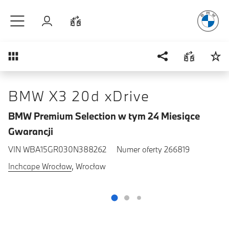
Radość
z j
Przejdź do głównej treści
Zaloguj się
Porównaj
Przegląd
BMW X3 20d xDrive
BMW Premium Selection w tym 24 Miesiące
Gwarancji
VIN WBA15GR030N388262
Numer oferty 266819
Inchcape Wrocław
, Wrocław