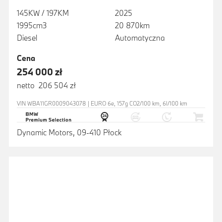
145KW / 197KM
2025
1995cm3
20 870km
Diesel
Automatyczna
Cena
254 000 zł
netto 206 504 zł
VIN WBA11GR0009043078 | EURO 6e, 157g CO2/100 km, 6l/100 km
Dynamic Motors, 09-410 Płock