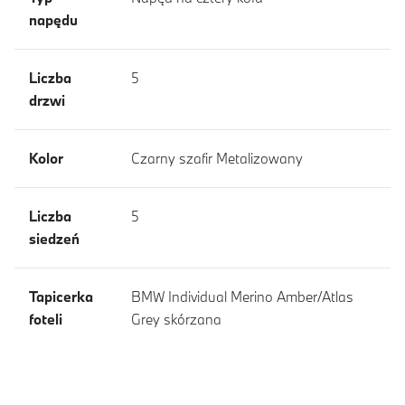
napędu
Liczba
5
drzwi
Kolor
Czarny szafir Metalizowany
Liczba
5
siedzeń
Tapicerka
BMW Individual Merino Amber/Atlas
foteli
Grey skórzana