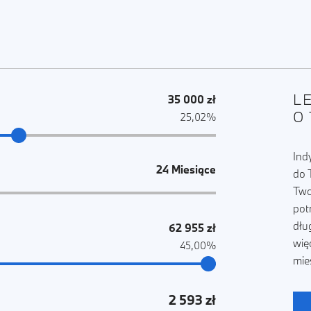
L
35 000 zł
O
25,02%
Ind
24 Miesiące
do 
Two
pot
dłu
62 955 zł
wię
45,00%
mie
2 593 zł