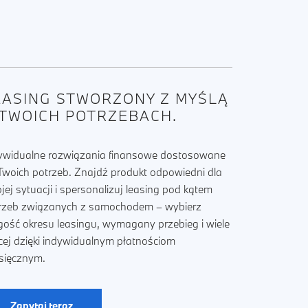
EASING STWORZONY Z MYŚLĄ
 TWOICH POTRZEBACH.
ywidualne rozwiązania finansowe dostosowane
Twoich potrzeb. Znajdź produkt odpowiedni dla
jej sytuacji i spersonalizuj leasing pod kątem
rzeb związanych z samochodem – wybierz
gość okresu leasingu, wymagany przebieg i wiele
cej dzięki indywidualnym płatnościom
sięcznym.
Zapytaj teraz