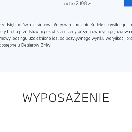
netto 2 108 zł
zedsiębiorców, nie stanowi oferty w rozumieniu Kodeksu cywilnego i m
kwoty brutto przedstawiają ostateczne ceny prezentowanych pojazdów 
umowy leasingu uzależnione jest od pozytywnego wyniku weryfikacji p
ą dostępne u Dealerów BMW.
WYPOSAŻENIE