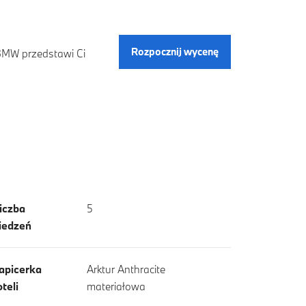
Rozpocznij wycenę
 BMW przedstawi Ci
iczba
5
iedzeń
apicerka
Arktur Anthracite
oteli
materiałowa