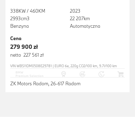
338KW / 460KM
2023
2993cm3
22 207km
Benzyna
Automatyczna
Cena
279 900 zł
netto 227 561 zł
VIN WBS11DM0508E29781 | EURO 6e, 220g CO2/100 km, 9.7l/100 km
ZK Motors Radom, 26-617 Radom