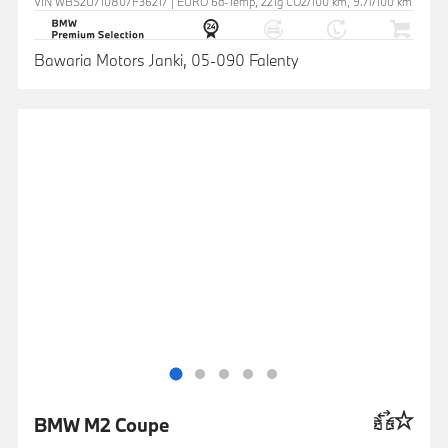
VIN WBS2U710807F36217 | EURO 6d-Temp, 221g CO2/100 km, 9.7l/100 km
Bawaria Motors Janki, 05-090 Falenty
BMW M2 Coupe