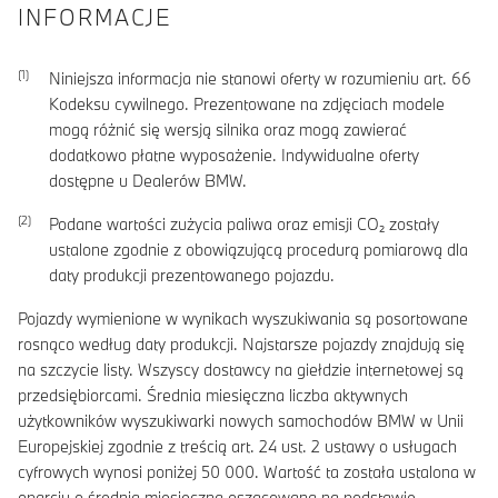
INFORMACJE
Niniejsza informacja nie stanowi oferty w rozumieniu art. 66
Kodeksu cywilnego. Prezentowane na zdjęciach modele
mogą różnić się wersją silnika oraz mogą zawierać
dodatkowo płatne wyposażenie. Indywidualne oferty
dostępne u Dealerów BMW.
Podane wartości zużycia paliwa oraz emisji CO₂ zostały
ustalone zgodnie z obowiązującą procedurą pomiarową dla
daty produkcji prezentowanego pojazdu.
Pojazdy wymienione w wynikach wyszukiwania są posortowane
rosnąco według daty produkcji. Najstarsze pojazdy znajdują się
na szczycie listy. Wszyscy dostawcy na giełdzie internetowej są
przedsiębiorcami. Średnia miesięczna liczba aktywnych
użytkowników wyszukiwarki nowych samochodów BMW w Unii
Europejskiej zgodnie z treścią art. 24 ust. 2 ustawy o usługach
cyfrowych wynosi poniżej 50 000. Wartość ta została ustalona w
oparciu o średnią miesięczną oszacowaną na podstawie