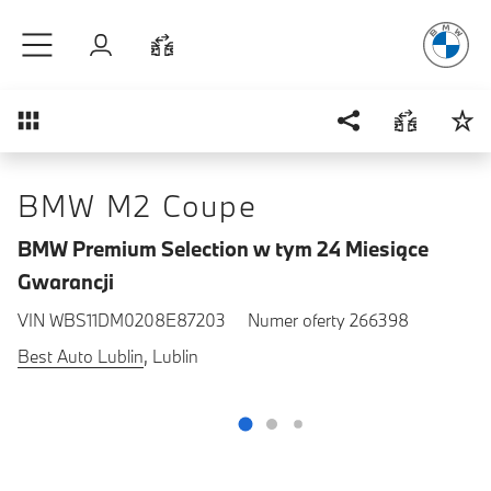
Radość
z j
Przejdź do głównej treści
Zaloguj się
Porównaj
Przegląd
BMW M2 Coupe
BMW Premium Selection w tym 24 Miesiące
Gwarancji
VIN WBS11DM0208E87203
Numer oferty 266398
Best Auto Lublin
, Lublin