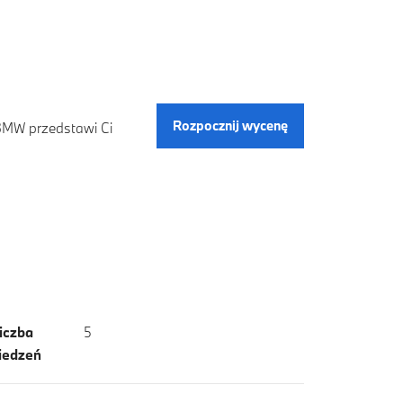
Rozpocznij wycenę
 BMW przedstawi Ci
iczba
5
iedzeń