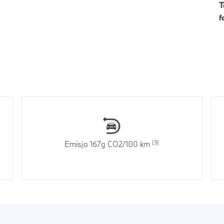
T
f
Emisja 167g CO2/100 km