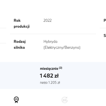
Rok
2022
P
produkcji
S
Rodzaj
Hybryda
silnika
(Elektryczny/Benzyna)
miesięcznie
1 482 zł
netto 1 205 zł