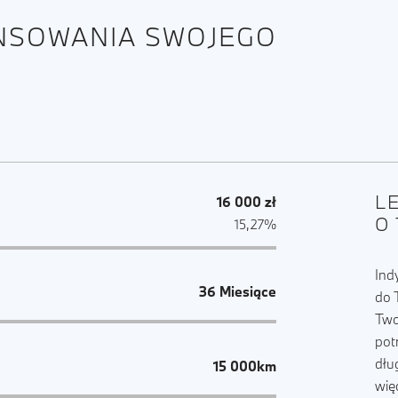
ANSOWANIA SWOJEGO
L
16 000 zł
O
15,27%
Ind
36 Miesiące
do 
Two
pot
dłu
15 000km
wię