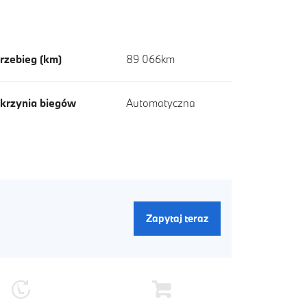
rzebieg (km)
89 066km
krzynia biegów
Automatyczna
Zapytaj teraz