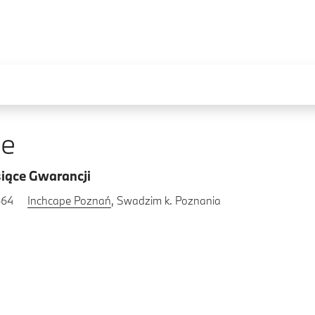
5e
iące Gwarancji
664
Inchcape Poznań
, Swadzim k. Poznania