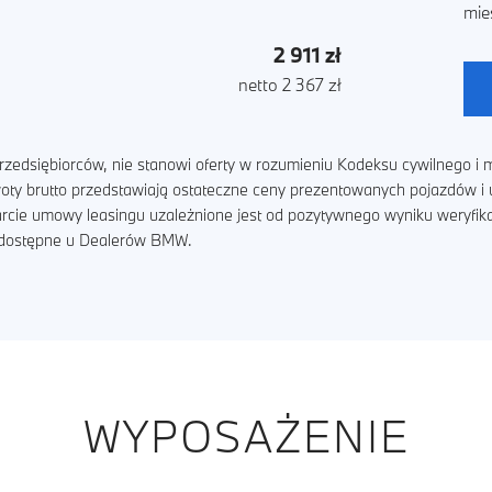
mie
2 911 zł
netto 2 367 zł
zedsiębiorców, nie stanowi oferty w rozumieniu Kodeksu cywilnego i m
kwoty brutto przedstawiają ostateczne ceny prezentowanych pojazdów 
arcie umowy leasingu uzależnione jest od pozytywnego wyniku weryfik
ą dostępne u Dealerów BMW.
WYPOSAŻENIE