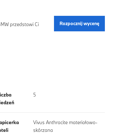
Rozpocznij wycenę
 BMW przedstawi Ci
iczba
5
iedzeń
apicerka
Vivus Anthracite materiałowo-
oteli
skórzana