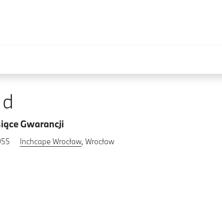
0d
iące Gwarancji
955
Inchcape Wrocław
, Wrocław