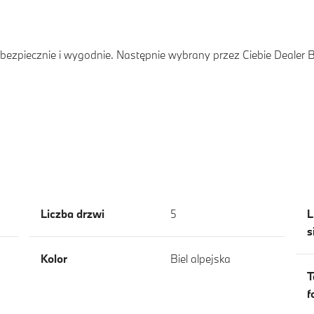
ezpiecznie i wygodnie. Następnie wybrany przez Ciebie Dealer
Liczba drzwi
5
L
s
Kolor
Biel alpejska
T
f