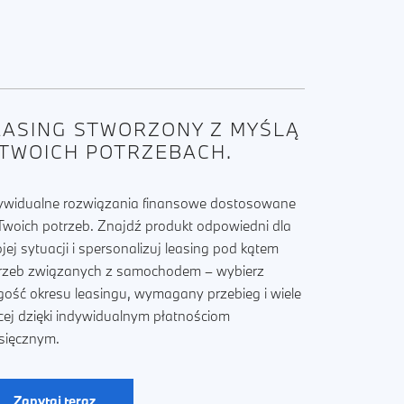
EASING STWORZONY Z MYŚLĄ
 TWOICH POTRZEBACH.
ywidualne rozwiązania finansowe dostosowane
Twoich potrzeb. Znajdź produkt odpowiedni dla
jej sytuacji i spersonalizuj leasing pod kątem
rzeb związanych z samochodem – wybierz
gość okresu leasingu, wymagany przebieg i wiele
cej dzięki indywidualnym płatnościom
sięcznym.
Zapytaj teraz