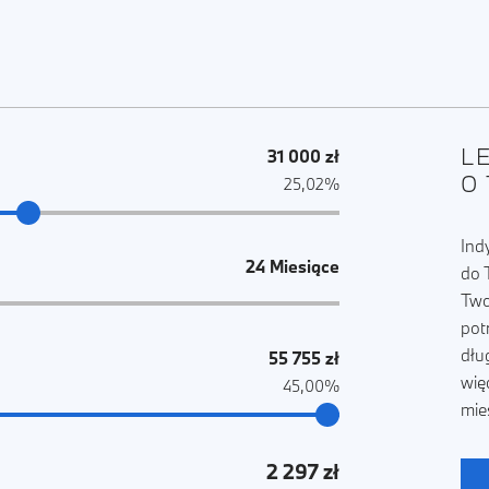
L
31 000 zł
O
25,02%
Ind
24 Miesiące
do 
Two
pot
dłu
55 755 zł
wię
45,00%
mie
2 297 zł