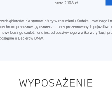
netto 2 108 zł
zedsiębiorców, nie stanowi oferty w rozumieniu Kodeksu cywilnego i m
kwoty brutto przedstawiają ostateczne ceny prezentowanych pojazdów 
umowy leasingu uzależnione jest od pozytywnego wyniku weryfikacji p
ą dostępne u Dealerów BMW.
WYPOSAŻENIE