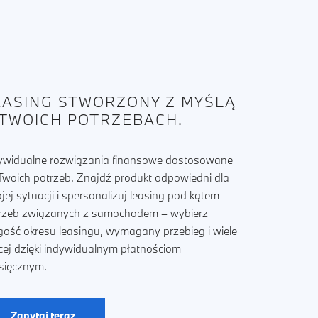
EASING STWORZONY Z MYŚLĄ
 TWOICH POTRZEBACH.
ywidualne rozwiązania finansowe dostosowane
Twoich potrzeb. Znajdź produkt odpowiedni dla
jej sytuacji i spersonalizuj leasing pod kątem
rzeb związanych z samochodem – wybierz
gość okresu leasingu, wymagany przebieg i wiele
cej dzięki indywidualnym płatnościom
sięcznym.
Zapytaj teraz