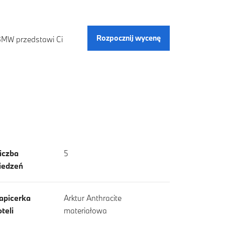
Rozpocznij wycenę
 BMW przedstawi Ci
iczba
5
iedzeń
apicerka
Arktur Anthracite
oteli
materiałowa