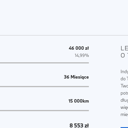
L
46 000 zł
O
14,99%
Ind
36 Miesiące
do 
Two
pot
dłu
15 000km
wię
mie
8 553 zł