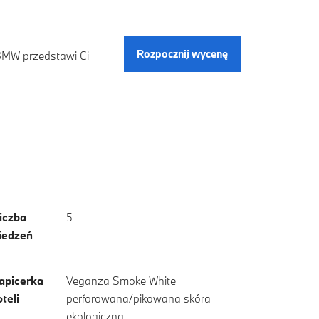
Rozpocznij wycenę
 BMW przedstawi Ci
iczba
5
iedzeń
apicerka
Veganza Smoke White
oteli
perforowana/pikowana skóra
ekologiczna