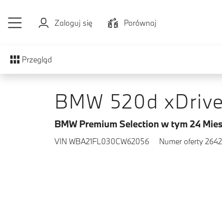
Przejdź do głównej treści
Zaloguj się
Porównaj
Przegląd
BMW 520d xDriv
BMW Premium Selection w tym 24 Mies
VIN WBA21FL030CW62056
Numer oferty 264