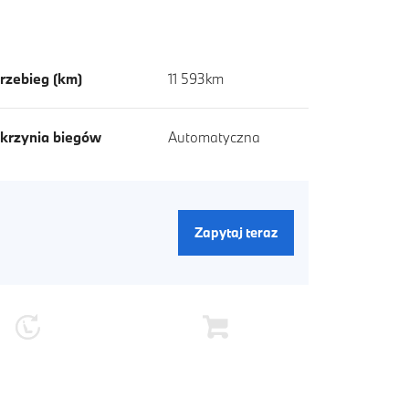
rzebieg (km)
11 593km
krzynia biegów
Automatyczna
Zapytaj teraz