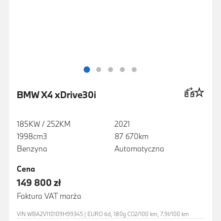
BMW X4 xDrive30i
185KW / 252KM
2021
1998cm3
87 670km
Benzyna
Automatyczna
Cena
149 800 zł
Faktura VAT marża
VIN WBA2V110109H99345 | EURO 6d, 180g CO2/100 km, 7.9l/100 km