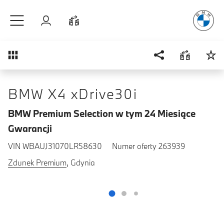
Radość
z j
Przejdź do głównej treści
Zaloguj się
Porównaj
Przegląd
BMW X4 xDrive30i
BMW Premium Selection w tym 24 Miesiące
Gwarancji
VIN WBAUJ31070LR58630
Numer oferty 263939
Zdunek Premium
, Gdynia