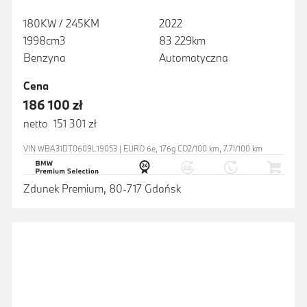
180KW / 245KM
2022
1998cm3
83 229km
Benzyna
Automatyczna
Cena
186 100 zł
netto 151 301 zł
VIN WBA31DT0609L19053 | EURO 6e, 176g CO2/100 km, 7.7l/100 km
Zdunek Premium, 80-717 Gdańsk