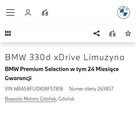
Radość
z j
Przejdź do głównej treści
Zaloguj się
Porównaj
Przegląd
BMW 330d xDrive Limuzyna
BMW Premium Selection w tym 24 Miesiące
Gwarancji
VIN WBA58FU0X08F57818
Numer oferty 263857
Bawaria Motors Gdańsk
, Gdańsk