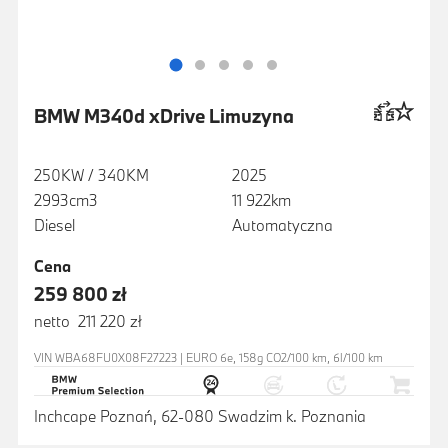
BMW M340d xDrive Limuzyna
250KW / 340KM
2025
2993cm3
11 922km
Diesel
Automatyczna
Cena
259 800 zł
netto 211 220 zł
VIN WBA68FU0X08F27223 | EURO 6e, 158g CO2/100 km, 6l/100 km
Inchcape Poznań, 62-080 Swadzim k. Poznania