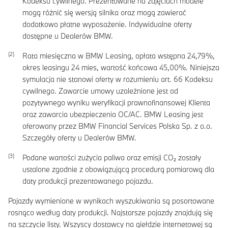
Kodeksu cywilnego. Prezentowane na zdjęciach modele
mogą różnić się wersją silnika oraz mogą zawierać
dodatkowo płatne wyposażenie. Indywidualne oferty
dostępne u Dealerów BMW.
Rata miesięczna w BMW Leasing, opłata wstępna
24,79
%,
okres leasingu
24
mies, wartość końcowa
45,00
%. Niniejsza
symulacja nie stanowi oferty w rozumieniu art. 66 Kodeksu
cywilnego. Zawarcie umowy uzależnione jest od
pozytywnego wyniku weryfikacji prawnofinansowej Klienta
oraz zawarcia ubezpieczenia OC/AC. BMW Leasing jest
oferowany przez BMW Financial Services Polska Sp. z o.o.
Szczegóły oferty u Dealerów BMW.
Podane wartości zużycia paliwa oraz emisji CO₂ zostały
ustalone zgodnie z obowiązującą procedurą pomiarową dla
daty produkcji prezentowanego pojazdu.
Pojazdy wymienione w wynikach wyszukiwania są posortowane
rosnąco według daty produkcji. Najstarsze pojazdy znajdują się
na szczycie listy. Wszyscy dostawcy na giełdzie internetowej są