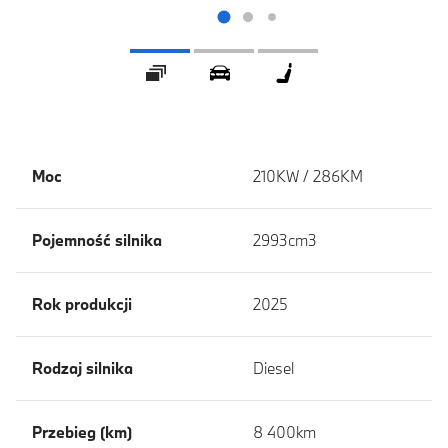
Galeria
360 ° Wygląd zewnętrzny
360 ° Wnętrze
Moc
210KW / 286KM
Pojemność silnika
2993cm3
Rok produkcji
2025
Rodzaj silnika
Diesel
Przebieg (km)
8 400km