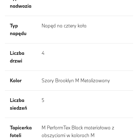
nadwozia
Typ
Napęd na cztery koła
napędu
Liczba
4
drzwi
Kolor
Szary Brooklyn M Metalizowany
Liczba
5
siedzeń
Tapicerka
M PerformTex Black materiałowa z
foteli
obszyciami w kolorach M