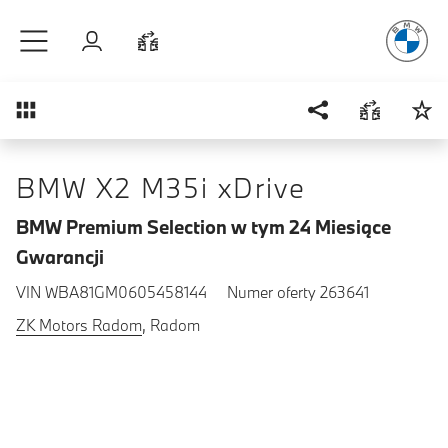
Radość
z j
Przejdź do głównej treści
Zaloguj się
Porównaj
Przegląd
BMW X2 M35i xDrive
BMW Premium Selection w tym 24 Miesiące
Gwarancji
VIN WBA81GM0605458144
Numer oferty 263641
ZK Motors Radom
, Radom