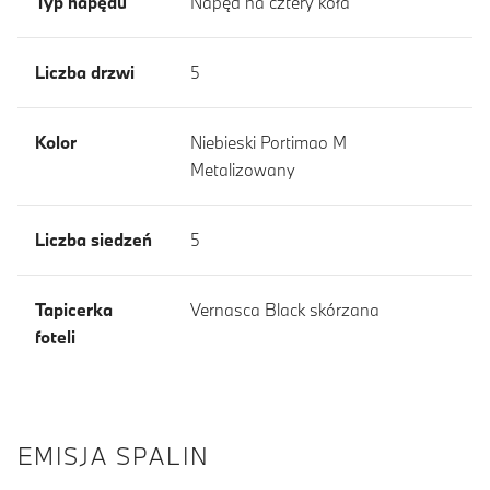
Typ napędu
Napęd na cztery koła
Liczba drzwi
5
Kolor
Niebieski Portimao M
Metalizowany
Liczba siedzeń
5
Tapicerka
Vernasca Black skórzana
foteli
EMISJA SPALIN