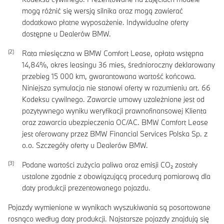
mogą różnić się wersją silnika oraz mogą zawierać
dodatkowo płatne wyposażenie. Indywidualne oferty
dostępne u Dealerów BMW.
Rata miesięczna w BMW Comfort Lease, opłata wstępna
14,84
%, okres leasingu
36
mies, średnioroczny deklarowany
przebieg
15 000
km, gwarantowana wartość końcowa.
Niniejsza symulacja nie stanowi oferty w rozumieniu art. 66
Kodeksu cywilnego. Zawarcie umowy uzależnione jest od
pozytywnego wyniku weryfikacji prawnofinansowej Klienta
oraz zawarcia ubezpieczenia OC/AC. BMW Comfort Lease
jest oferowany przez BMW Financial Services Polska Sp. z
o.o. Szczegóły oferty u Dealerów BMW.
Podane wartości zużycia paliwa oraz emisji CO₂ zostały
ustalone zgodnie z obowiązującą procedurą pomiarową dla
daty produkcji prezentowanego pojazdu.
Pojazdy wymienione w wynikach wyszukiwania są posortowane
rosnąco według daty produkcji. Najstarsze pojazdy znajdują się