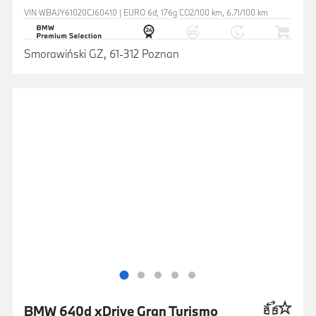
VIN WBAJY61020CJ60410 | EURO 6d, 176g CO2/100 km, 6.7l/100 km
Smorawiński GZ, 61-312 Poznan
BMW 640d xDrive Gran Turismo