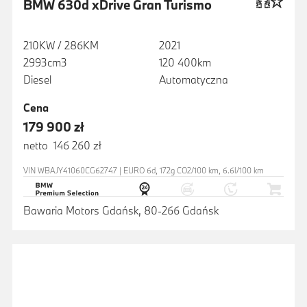
BMW 630d xDrive Gran Turismo
210KW / 286KM
2021
2993cm3
120 400km
Diesel
Automatyczna
Cena
179 900 zł
netto 146 260 zł
VIN WBAJY41060CG62747 | EURO 6d, 172g CO2/100 km, 6.6l/100 km
Bawaria Motors Gdańsk, 80-266 Gdańsk