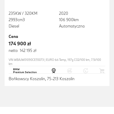
235KW / 320KM
2020
2993cm3
106 900km
Diesel
Automatyczna
Cena
174 900 zł
netto 142 195 zł
VIN WBAJW01090CE55073 | EURO 6d-Temp, 197g CO2/100 km, 7.5l/100
km
Bońkowscy Koszalin, 75-213 Koszalin