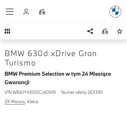
Radość
z j
Przejdź do głównej treści
Zaloguj się
Porównaj
Przegląd
BMW 630d xDrive Gran
Turismo
BMW Premium Selection w tym 24 Miesiące
Gwarancji
VIN WBAJY41000CJ60619
Numer oferty 263390
ZK Motors
, Kielce