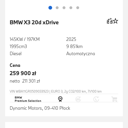
BMW X3 20d xDrive
145KW / 197KM
2025
1995cm3
9 851km
Diesel
Automatyczna
Cena
259 900 zł
netto 211 301 zł
VIN WBA11GR0509033923 | EURO 3, 2g CO2/100 km, 7l/100 km
Dynamic Motors, 09-410 Płock