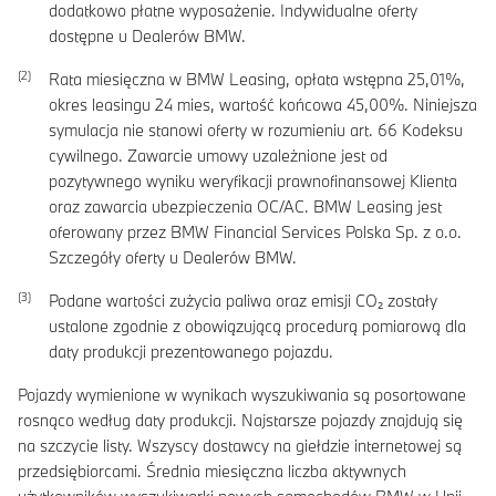
dodatkowo płatne wyposażenie. Indywidualne oferty
dostępne u Dealerów BMW.
Rata miesięczna w BMW Leasing, opłata wstępna
25,01
%,
okres leasingu
24
mies, wartość końcowa
45,00
%. Niniejsza
symulacja nie stanowi oferty w rozumieniu art. 66 Kodeksu
cywilnego. Zawarcie umowy uzależnione jest od
pozytywnego wyniku weryfikacji prawnofinansowej Klienta
oraz zawarcia ubezpieczenia OC/AC. BMW Leasing jest
oferowany przez BMW Financial Services Polska Sp. z o.o.
Szczegóły oferty u Dealerów BMW.
Podane wartości zużycia paliwa oraz emisji CO₂ zostały
ustalone zgodnie z obowiązującą procedurą pomiarową dla
daty produkcji prezentowanego pojazdu.
Pojazdy wymienione w wynikach wyszukiwania są posortowane
rosnąco według daty produkcji. Najstarsze pojazdy znajdują się
na szczycie listy. Wszyscy dostawcy na giełdzie internetowej są
przedsiębiorcami. Średnia miesięczna liczba aktywnych