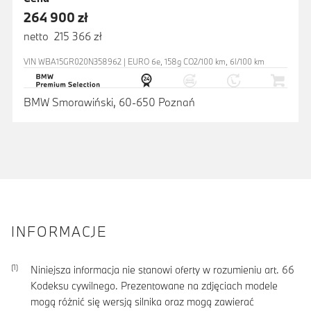
264 900 zł
netto 215 366 zł
VIN WBA15GR020N358962 | EURO 6e, 158g CO2/100 km, 6l/100 km
BMW Smorawiński, 60-650 Poznań
INFORMACJE
Niniejsza informacja nie stanowi oferty w rozumieniu art. 66
Kodeksu cywilnego. Prezentowane na zdjęciach modele
mogą różnić się wersją silnika oraz mogą zawierać