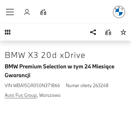
Radość
z j
Przejdź do głównej treści
Zaloguj się
Porównaj
Przegląd
BMW X3 20d xDrive
BMW Premium Selection w tym 24 Miesiące
Gwarancji
VIN WBA15GR050N371866
Numer oferty 263248
Auto Fus Group
, Warszawa