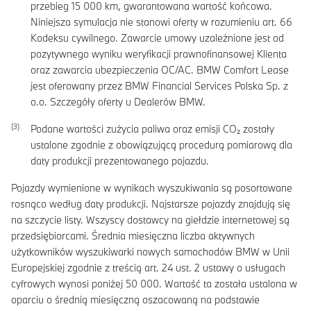
przebieg
15 000
km, gwarantowana wartość końcowa.
Niniejsza symulacja nie stanowi oferty w rozumieniu art. 66
Kodeksu cywilnego. Zawarcie umowy uzależnione jest od
pozytywnego wyniku weryfikacji prawnofinansowej Klienta
oraz zawarcia ubezpieczenia OC/AC. BMW Comfort Lease
jest oferowany przez BMW Financial Services Polska Sp. z
o.o. Szczegóły oferty u Dealerów BMW.
Podane wartości zużycia paliwa oraz emisji CO₂ zostały
ustalone zgodnie z obowiązującą procedurą pomiarową dla
daty produkcji prezentowanego pojazdu.
Pojazdy wymienione w wynikach wyszukiwania są posortowane
rosnąco według daty produkcji. Najstarsze pojazdy znajdują się
na szczycie listy. Wszyscy dostawcy na giełdzie internetowej są
przedsiębiorcami. Średnia miesięczna liczba aktywnych
użytkowników wyszukiwarki nowych samochodów BMW w Unii
Europejskiej zgodnie z treścią art. 24 ust. 2 ustawy o usługach
cyfrowych wynosi poniżej 50 000. Wartość ta została ustalona w
oparciu o średnią miesięczną oszacowaną na podstawie