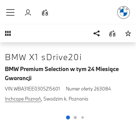
Radość
z j
Przejdź do głównej treści
Zaloguj się
Porównaj
Przegląd
BMW X1 sDrive20i
BMW Premium Selection w tym 24 Miesiące
Gwarancji
VIN WBA31EE0305215601
Numer oferty 263084
Inchcape Poznań
, Swadzim k. Poznania