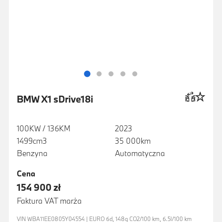
BMW X1 sDrive18i
100KW / 136KM
2023
1499cm3
35 000km
Benzyna
Automatyczna
Cena
154 900 zł
Faktura VAT marża
VIN WBA11EE0805Y04554 | EURO 6d, 148g CO2/100 km, 6.5l/100 km