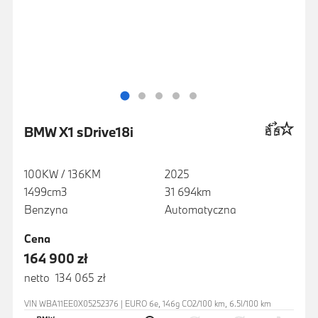
BMW X1 sDrive18i
100KW / 136KM
2025
1499cm3
31 694km
Benzyna
Automatyczna
Cena
164 900 zł
netto 134 065 zł
VIN WBA11EE0X05252376 | EURO 6e, 146g CO2/100 km, 6.5l/100 km