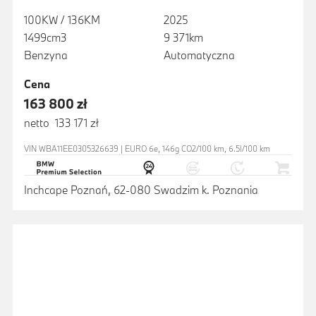
100KW / 136KM
2025
1499cm3
9 371km
Benzyna
Automatyczna
Cena
163 800 zł
netto 133 171 zł
VIN WBA11EE0305326639 | EURO 6e, 146g CO2/100 km, 6.5l/100 km
Inchcape Poznań, 62-080 Swadzim k. Poznania