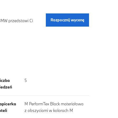
Rozpocznij wycenę
 BMW przedstawi Ci
iczba
5
iedzeń
apicerka
M PerformTex Black materiałowa
oteli
z obszyciami w kolorach M