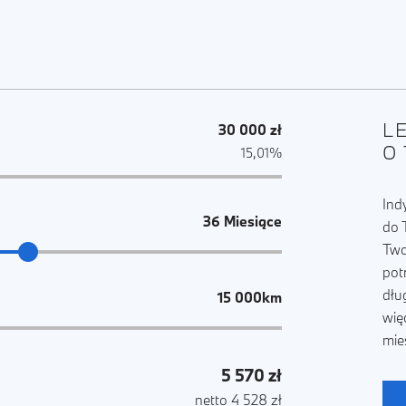
L
30 000 zł
O
15,01%
Ind
36 Miesiące
do 
Two
pot
dłu
15 000km
wię
mie
5 570 zł
netto 4 528 zł