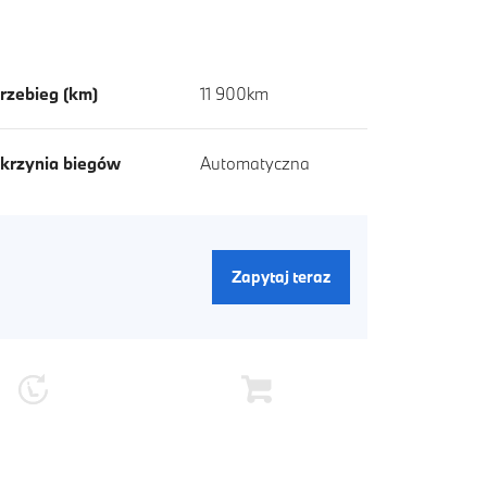
rzebieg (km)
11 900km
krzynia biegów
Automatyczna
Zapytaj teraz