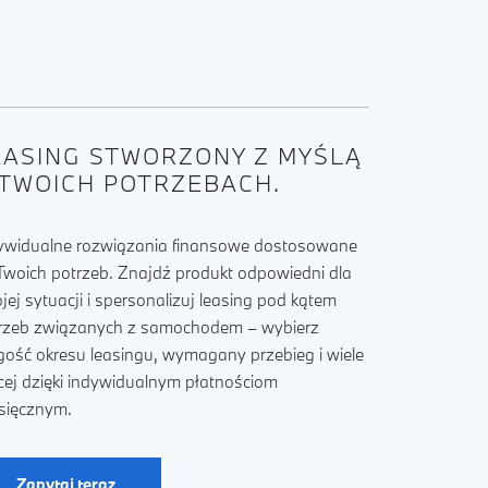
EASING STWORZONY Z MYŚLĄ
 TWOICH POTRZEBACH.
ywidualne rozwiązania finansowe dostosowane
Twoich potrzeb. Znajdź produkt odpowiedni dla
jej sytuacji i spersonalizuj leasing pod kątem
rzeb związanych z samochodem – wybierz
gość okresu leasingu, wymagany przebieg i wiele
cej dzięki indywidualnym płatnościom
sięcznym.
Zapytaj teraz