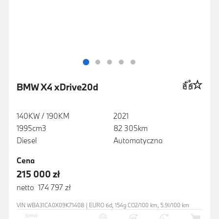
BMW X4 xDrive20d
140KW / 190KM
2021
1995cm3
82 305km
Diesel
Automatyczna
Cena
215 000 zł
netto 174 797 zł
VIN WBA31CA0X09K71408 | EURO 6d, 154g CO2/100 km, 5.9l/100 km