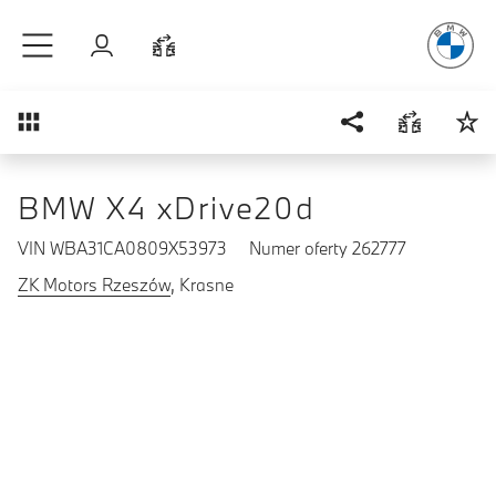
Radość
z j
Przejdź do głównej treści
Zaloguj się
Porównaj
Przegląd
BMW X4 xDrive20d
VIN WBA31CA0809X53973
Numer oferty 262777
ZK Motors Rzeszów
, Krasne