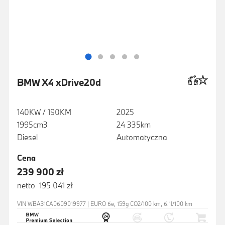
BMW X4 xDrive20d
140KW / 190KM
2025
1995cm3
24 335km
Diesel
Automatyczna
Cena
239 900 zł
netto 195 041 zł
VIN WBA31CA0609019977 | EURO 6e, 159g CO2/100 km, 6.1l/100 km