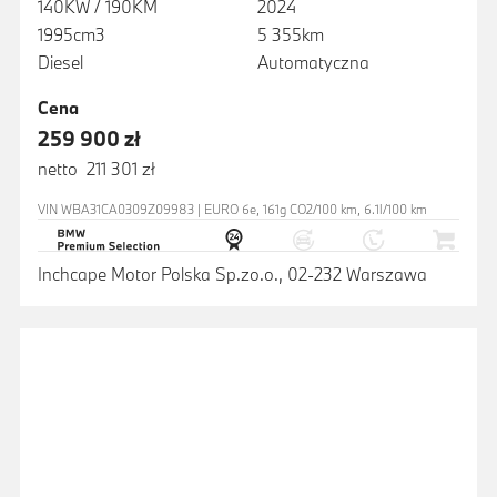
140KW / 190KM
2024
1995cm3
5 355km
Diesel
Automatyczna
Cena
259 900 zł
netto 211 301 zł
VIN WBA31CA0309Z09983 | EURO 6e, 161g CO2/100 km, 6.1l/100 km
Inchcape Motor Polska Sp.zo.o., 02-232 Warszawa