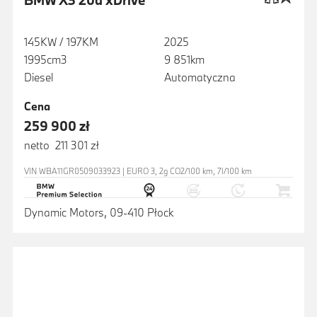
BMW X3 20d xDrive
145KW / 197KM
2025
1995cm3
9 851km
Diesel
Automatyczna
Cena
259 900 zł
netto 211 301 zł
VIN WBA11GR0509033923 | EURO 3, 2g CO2/100 km, 7l/100 km
Dynamic Motors, 09-410 Płock