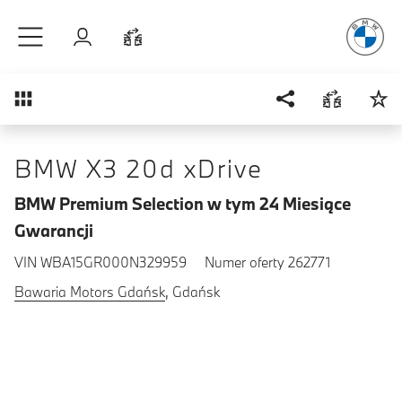
Radość
z j
Przejdź do głównej treści
Zaloguj się
Porównaj
Przegląd
BMW X3 20d xDrive
BMW Premium Selection w tym 24 Miesiące
Gwarancji
VIN WBA15GR000N329959
Numer oferty 262771
Bawaria Motors Gdańsk
, Gdańsk