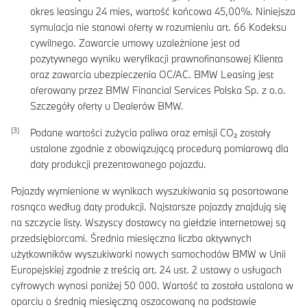
okres leasingu
24
mies, wartość końcowa
45,00
%. Niniejsza
symulacja nie stanowi oferty w rozumieniu art. 66 Kodeksu
cywilnego. Zawarcie umowy uzależnione jest od
pozytywnego wyniku weryfikacji prawnofinansowej Klienta
oraz zawarcia ubezpieczenia OC/AC. BMW Leasing jest
oferowany przez BMW Financial Services Polska Sp. z o.o.
Szczegóły oferty u Dealerów BMW.
Podane wartości zużycia paliwa oraz emisji CO₂ zostały
ustalone zgodnie z obowiązującą procedurą pomiarową dla
daty produkcji prezentowanego pojazdu.
Pojazdy wymienione w wynikach wyszukiwania są posortowane
rosnąco według daty produkcji. Najstarsze pojazdy znajdują się
na szczycie listy. Wszyscy dostawcy na giełdzie internetowej są
przedsiębiorcami. Średnia miesięczna liczba aktywnych
użytkowników wyszukiwarki nowych samochodów BMW w Unii
Europejskiej zgodnie z treścią art. 24 ust. 2 ustawy o usługach
cyfrowych wynosi poniżej 50 000. Wartość ta została ustalona w
oparciu o średnią miesięczną oszacowaną na podstawie