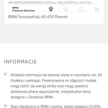
VIN WBA15GR020N358962 | EURO 6e, 158g CO2/100 km, 6l/100 km
BMW Smorawiński, 60-650 Poznań
INFORMACJE
Niniejsza informacja nie stanowi oferty w rozumieniu art. 66
Kodeksu cywilnego. Prezentowane na zdjęciach modele
mogą różnić się wersją silnika oraz mogą zawierać
dodatkowo płatne wyposażenie. Indywidualne oferty
dostępne u Dealerów BMW.
Rata miesięczna w BMW Leasing, opłata wstępna
25,01
%,