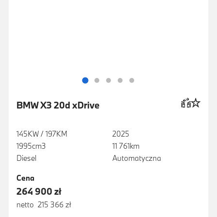
BMW X3 20d xDrive
145KW / 197KM
2025
1995cm3
11 761km
Diesel
Automatyczna
Cena
264 900 zł
netto 215 366 zł