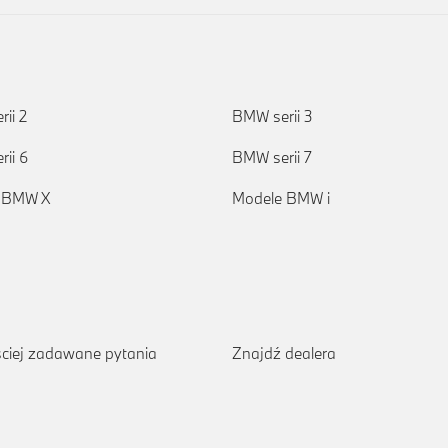
ii 2
BMW serii 3
ii 6
BMW serii 7
 BMW X
Modele BMW i
ciej zadawane pytania
Znajdź dealera