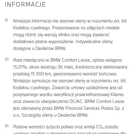
INFORMACJE
Niniejsza informacja nie stanowi oferty w rozumieniu art. 66
Kodeksu cywilnego. Prezentowane na zdjęciach modele
mogą różnić się wersją silnika oraz mogą zawierać
dodatkowo płatne wyposażenie. Indywidualne oferty
dostępne u Dealerów BMW.
Rata miesięczna w BMW Comfort Lease, opłata wstępna
15,01
%, okres leasingu
36
mies, średnioroczny deklarowany
przebieg
15 000
km, gwarantowana wartość końcowa.
Niniejsza symulacja nie stanowi oferty w rozumieniu art. 66
Kodeksu cywilnego. Zawarcie umowy uzależnione jest od
pozytywnego wyniku weryfikacji prawnofinansowej Klienta
oraz zawarcia ubezpieczenia OC/AC. BMW Comfort Lease
jest oferowany przez BMW Financial Services Polska Sp. z
o.o. Szczegóły oferty u Dealerów BMW.
Podane wartości zużycia paliwa oraz emisji CO₂ zostały
ustalone zgodnie z obowiązującą procedurą pomiarową dla