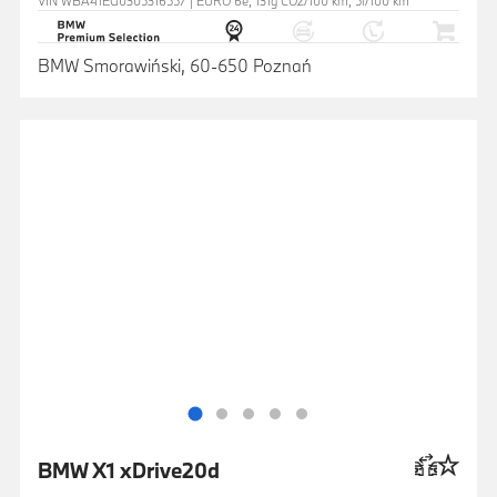
VIN WBA41EG0305316557 | EURO 6e, 131g CO2/100 km, 5l/100 km
BMW Smorawiński, 60-650 Poznań
BMW X1 xDrive20d