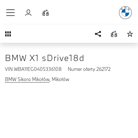
Radość
z j
Przejdź do głównej treści
Zaloguj się
Porównaj
Przegląd
BMW X1 sDrive18d
VIN WBA11EG0405336108
Numer oferty 262172
BMW Sikora Mikołów
, Mikołów