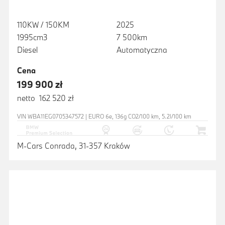
110KW / 150KM
2025
1995cm3
7 500km
Diesel
Automatyczna
Cena
199 900 zł
netto 162 520 zł
VIN WBA11EG0705347572 | EURO 6e, 136g CO2/100 km, 5.2l/100 km
M-Cars Conrada, 31-357 Kraków