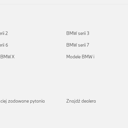
ii 2
BMW serii 3
ii 6
BMW serii 7
 BMW X
Modele BMW i
ciej zadawane pytania
Znajdź dealera