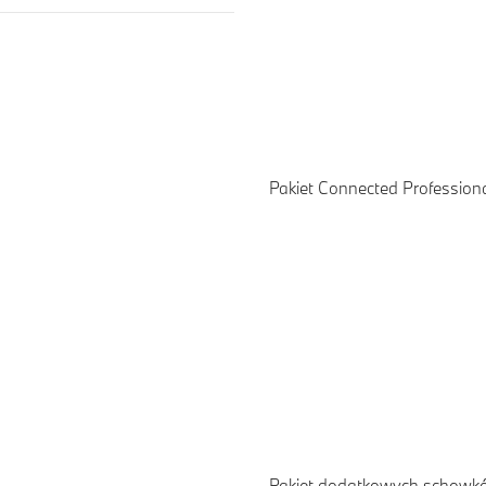
Pakiet Connected Profession
Pakiet dodatkowych schowk