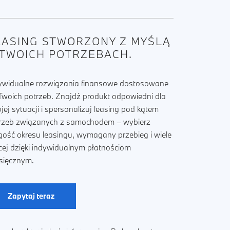
EASING STWORZONY Z MYŚLĄ
 TWOICH POTRZEBACH.
ywidualne rozwiązania finansowe dostosowane
Twoich potrzeb. Znajdź produkt odpowiedni dla
jej sytuacji i spersonalizuj leasing pod kątem
rzeb związanych z samochodem – wybierz
gość okresu leasingu, wymagany przebieg i wiele
cej dzięki indywidualnym płatnościom
sięcznym.
Zapytaj teraz