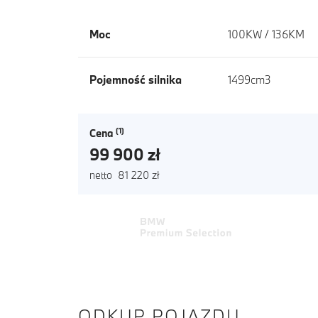
Moc
100KW / 136KM
Pojemność silnika
1499cm3
Cena
99 900 zł
netto 81 220 zł
ODKUP POJAZDU