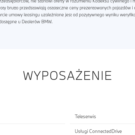
zedsiębiorców, nie stanowi oferty w rozumieniu Kodeksu cywilnego i m
kwoty brutto przedstawiają ostateczne ceny prezentowanych pojazdów 
arcie umowy leasingu uzależnione jest od pozytywnego wyniku weryfik
ą dostępne u Dealerów BMW.
WYPOSAŻENIE
Teleserwis
Usługi ConnectedDrive