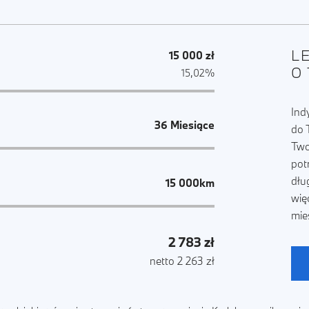
L
15 000 zł
O
15,02%
Ind
36 Miesiące
do 
Two
pot
dłu
15 000km
wię
mie
2 783 zł
netto 2 263 zł