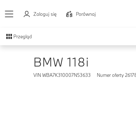
Przejdź do głównej treści
Zaloguj się
Porównaj
Przegląd
BMW 118i
VIN WBA7K310007N53633
Numer oferty 2617