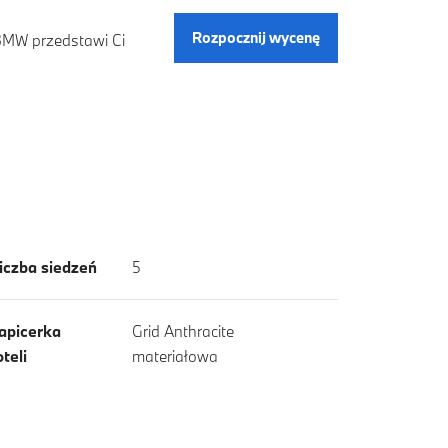
Rozpocznij wycenę
 BMW przedstawi Ci
iczba siedzeń
5
apicerka
Grid Anthracite
oteli
materiałowa