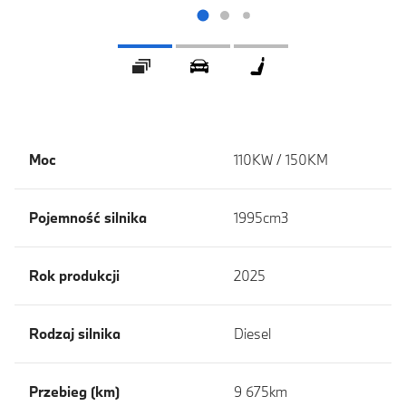
Galeria
360 ° Wygląd zewnętrzny
360 ° Wnętrze
Moc
110KW / 150KM
Pojemność silnika
1995cm3
Rok produkcji
2025
Rodzaj silnika
Diesel
Przebieg (km)
9 675km