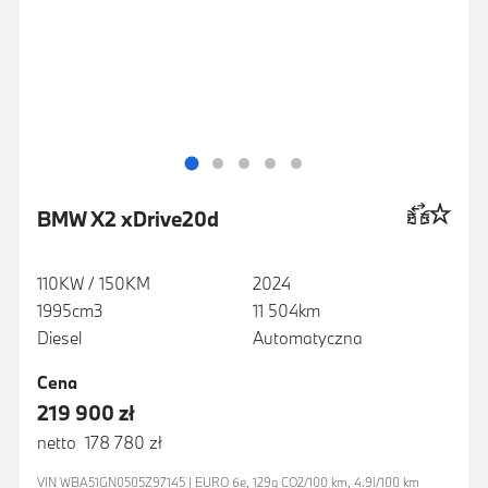
BMW X2 xDrive20d
110KW / 150KM
2024
1995cm3
11 504km
Diesel
Automatyczna
Cena
219 900 zł
netto 178 780 zł
VIN WBA51GN0505Z97145 | EURO 6e, 129g CO2/100 km, 4.9l/100 km