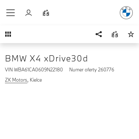
Radość
z j
Przejdź do głównej treści
Zaloguj się
Porównaj
Przegląd
BMW X4 xDrive30d
VIN WBA61CA0609N22180
Numer oferty 260776
ZK Motors
, Kielce