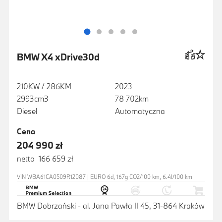
BMW X4 xDrive30d
210KW / 286KM
2023
2993cm3
78 702km
Diesel
Automatyczna
Cena
204 990 zł
netto 166 659 zł
VIN WBA61CA0509R12087 | EURO 6d, 167g CO2/100 km, 6.4l/100 km
BMW Dobrzański - al. Jana Pawła II 45, 31-864 Kraków