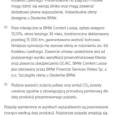
Kodeksu cywilnego. Prezentowane na zdjęciach modele
mogą różnić się wersją silnika oraz mogą zawierać
dodatkowo płatne wyposażenie. Indywidualne oferty
dostępne u Dealerów BMW.
Rata miesięczna w BMW Comfort Lease, opłata wstępna
15,13
%, okres leasingu
36
mies, średnioroczny deklarowany
przebieg
15 000
km, gwarantowana wartość końcowa.
Niniejsza symulacja nie stanowi oferty w rozumieniu art. 66
Kodeksu cywilnego. Zawarcie umowy uzależnione jest od
pozytywnego wyniku weryfikacji prawnofinansowej Klienta
oraz zawarcia ubezpieczenia OC/AC. BMW Comfort Lease
jest oferowany przez BMW Financial Services Polska Sp. z
o.o. Szczegóły oferty u Dealerów BMW.
Podane wartości zużycia paliwa oraz emisji CO₂ zostały
ustalone zgodnie z obowiązującą procedurą pomiarową dla
daty produkcji prezentowanego pojazdu.
Pojazdy wymienione w wynikach wyszukiwania są posortowane
rosnąco według daty produkcji. Najstarsze pojazdy znajdują się