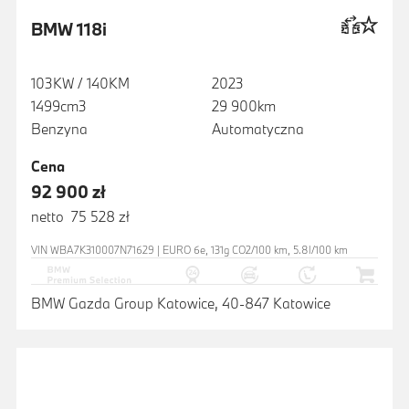
BMW 118i
103KW / 140KM
2023
1499cm3
29 900km
Benzyna
Automatyczna
Cena
92 900 zł
netto 75 528 zł
VIN WBA7K310007N71629 | EURO 6e, 131g CO2/100 km, 5.8l/100 km
BMW Gazda Group Katowice, 40-847 Katowice