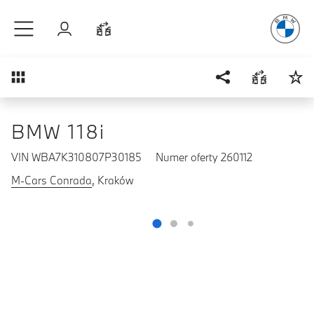
Radość
z j
Przejdź do głównej treści
Zaloguj się
Porównaj
Przegląd
BMW 118i
VIN WBA7K310807P30185
Numer oferty 260112
M-Cars Conrada
, Kraków