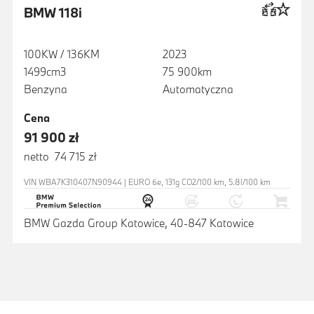
BMW 118i
100KW / 136KM
2023
1499cm3
75 900km
Benzyna
Automatyczna
Cena
91 900 zł
netto 74 715 zł
VIN WBA7K310407N90944 | EURO 6e, 131g CO2/100 km, 5.8l/100 km
BMW Gazda Group Katowice, 40-847 Katowice