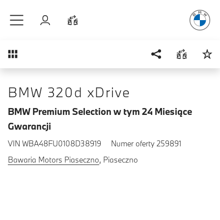
Radość
z j
Przejdź do głównej treści
Zaloguj się
Porównaj
Przegląd
BMW 320d xDrive
BMW Premium Selection w tym 24 Miesiące
Gwarancji
VIN WBA48FU0108D38919
Numer oferty 259891
Bawaria Motors Piaseczno
, Piaseczno