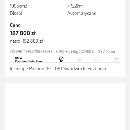
1995cm3
7 122km
Diesel
Automatyczna
Cena
187 800 zł
netto 152 683 zł
VIN WBA48FU0708F89038 | EURO 6e, 140g CO2/100 km, 5.3l/100 km
Inchcape Poznań, 62-080 Swadzim k. Poznania