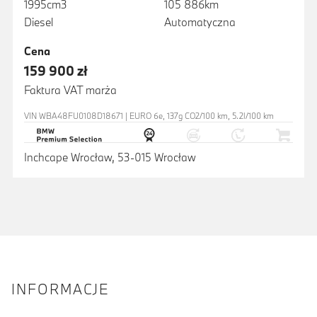
1995cm3
105 886km
Diesel
Automatyczna
Cena
159 900 zł
Faktura VAT marża
VIN WBA48FU0108D18671 | EURO 6e, 137g CO2/100 km, 5.2l/100 km
Inchcape Wrocław, 53-015 Wrocław
INFORMACJE