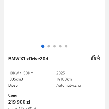
BMW X1 xDrive20d
110KW / 150KM
2025
1995cm3
14 100km
Diesel
Automatyczna
Cena
219 900 zł
netto 178 780 zł