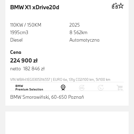
BMW X1 xDrive20d
110KW / 150KM
2025
1995cm3
8 562km
Diesel
Automatyczna
Cena
224 900 zł
netto 182 846 zł
VIN WBA41EG0305316557 | EURO 6e, 131g CO2/100 km, 5l/100 km
BMW Smorawiński, 60-650 Poznań