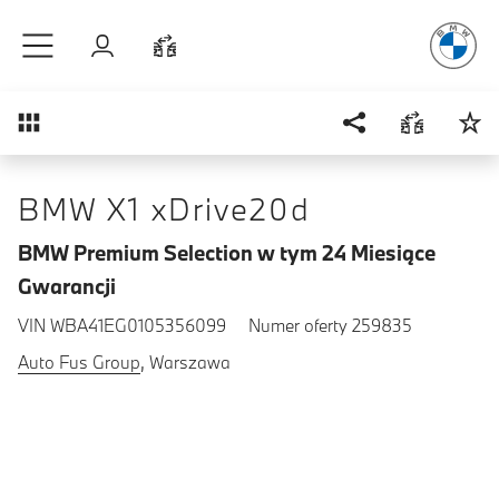
Radość
z j
Przejdź do głównej treści
Zaloguj się
Porównaj
Przegląd
BMW X1 xDrive20d
BMW Premium Selection w tym 24 Miesiące
Gwarancji
VIN WBA41EG0105356099
Numer oferty 259835
Auto Fus Group
, Warszawa