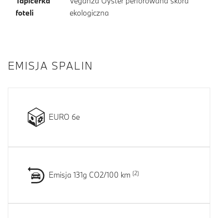
Tapicerka
Veganza Oyster perforowana skóra
foteli
ekologiczna
EMISJA SPALIN
EURO 6e
Emisja 131g CO2/100 km