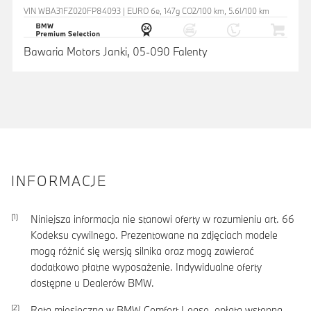
VIN WBA31FZ020FP84093 | EURO 6e, 147g CO2/100 km, 5.6l/100 km
Bawaria Motors Janki, 05-090 Falenty
INFORMACJE
Niniejsza informacja nie stanowi oferty w rozumieniu art. 66
Kodeksu cywilnego. Prezentowane na zdjęciach modele
mogą różnić się wersją silnika oraz mogą zawierać
dodatkowo płatne wyposażenie. Indywidualne oferty
dostępne u Dealerów BMW.
Rata miesięczna w BMW Comfort Lease, opłata wstępna