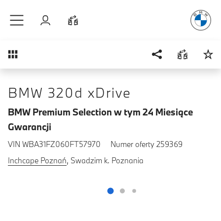
Radość
z j
Przejdź do głównej treści
Zaloguj się
Porównaj
Przegląd
BMW 320d xDrive
BMW Premium Selection w tym 24 Miesiące
Gwarancji
VIN WBA31FZ060FT57970
Numer oferty 259369
Inchcape Poznań
, Swadzim k. Poznania