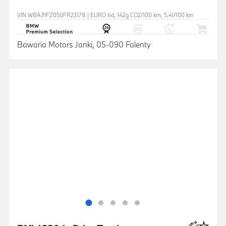
VIN WBA31FZ050FR23178 | EURO 6d, 142g CO2/100 km, 5.4l/100 km
Bawaria Motors Janki, 05-090 Falenty