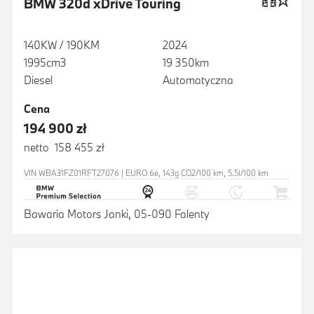
BMW 320d xDrive Touring
140KW / 190KM
2024
1995cm3
19 350km
Diesel
Automatyczna
Cena
194 900 zł
netto 158 455 zł
VIN WBA31FZ01RFT27076 | EURO 6e, 143g CO2/100 km, 5.5l/100 km
Bawaria Motors Janki, 05-090 Falenty