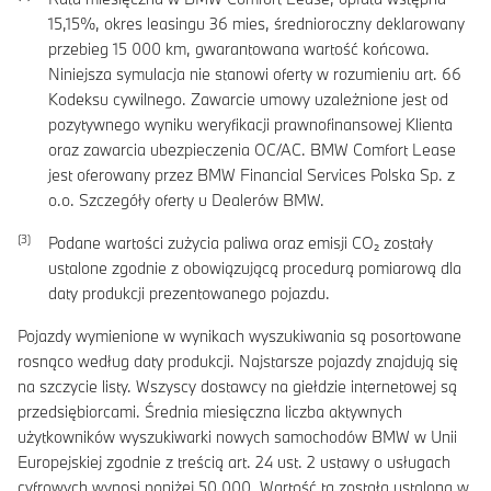
15,15
%, okres leasingu
36
mies, średnioroczny deklarowany
przebieg
15 000
km, gwarantowana wartość końcowa.
Niniejsza symulacja nie stanowi oferty w rozumieniu art. 66
Kodeksu cywilnego. Zawarcie umowy uzależnione jest od
pozytywnego wyniku weryfikacji prawnofinansowej Klienta
oraz zawarcia ubezpieczenia OC/AC. BMW Comfort Lease
jest oferowany przez BMW Financial Services Polska Sp. z
o.o. Szczegóły oferty u Dealerów BMW.
Podane wartości zużycia paliwa oraz emisji CO₂ zostały
ustalone zgodnie z obowiązującą procedurą pomiarową dla
daty produkcji prezentowanego pojazdu.
Pojazdy wymienione w wynikach wyszukiwania są posortowane
rosnąco według daty produkcji. Najstarsze pojazdy znajdują się
na szczycie listy. Wszyscy dostawcy na giełdzie internetowej są
przedsiębiorcami. Średnia miesięczna liczba aktywnych
użytkowników wyszukiwarki nowych samochodów BMW w Unii
Europejskiej zgodnie z treścią art. 24 ust. 2 ustawy o usługach
cyfrowych wynosi poniżej 50 000. Wartość ta została ustalona w