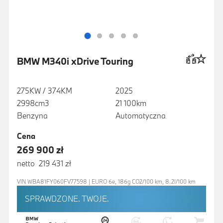
BMW M340i xDrive Touring
275KW / 374KM
2025
2998cm3
21 100km
Benzyna
Automatyczna
Cena
269 900 zł
netto 219 431 zł
VIN WBA81FY060FV77598 | EURO 6e, 186g CO2/100 km, 8.2l/100 km
SPRAWDZONE. TWOJE.