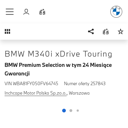
Radość
z j
Przejdź do głównej treści
Zaloguj się
Porównaj
Przegląd
BMW M340i xDrive Touring
BMW Premium Selection w tym 24 Miesiące
Gwarancji
VIN WBA81FY050FV64745
Numer oferty 257843
Inchcape Motor Polska Sp.zo.o.
, Warszawa