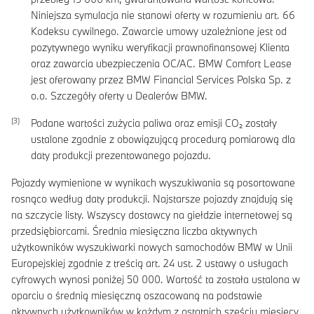
Niniejsza symulacja nie stanowi oferty w rozumieniu art. 66
Kodeksu cywilnego. Zawarcie umowy uzależnione jest od
pozytywnego wyniku weryfikacji prawnofinansowej Klienta
oraz zawarcia ubezpieczenia OC/AC. BMW Comfort Lease
jest oferowany przez BMW Financial Services Polska Sp. z
o.o. Szczegóły oferty u Dealerów BMW.
Podane wartości zużycia paliwa oraz emisji CO₂ zostały
ustalone zgodnie z obowiązującą procedurą pomiarową dla
daty produkcji prezentowanego pojazdu.
Pojazdy wymienione w wynikach wyszukiwania są posortowane
rosnąco według daty produkcji. Najstarsze pojazdy znajdują się
na szczycie listy. Wszyscy dostawcy na giełdzie internetowej są
przedsiębiorcami. Średnia miesięczna liczba aktywnych
użytkowników wyszukiwarki nowych samochodów BMW w Unii
Europejskiej zgodnie z treścią art. 24 ust. 2 ustawy o usługach
cyfrowych wynosi poniżej 50 000. Wartość ta została ustalona w
oparciu o średnią miesięczną oszacowaną na podstawie
aktywnych użytkowników w każdym z ostatnich sześciu miesięcy