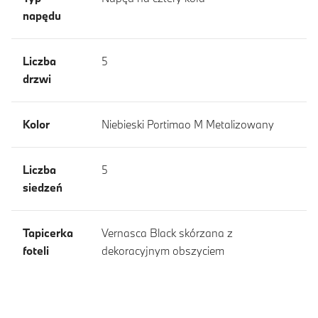
napędu
Liczba
5
drzwi
Kolor
Niebieski Portimao M Metalizowany
Liczba
5
siedzeń
Tapicerka
Vernasca Black skórzana z
foteli
dekoracyjnym obszyciem