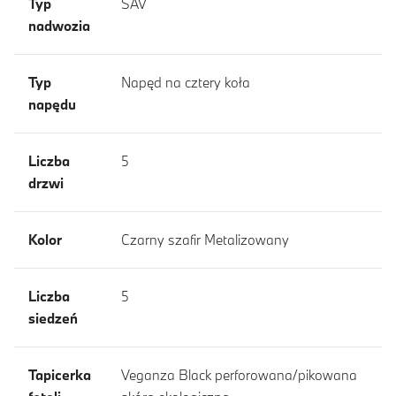
Typ
SAV
nadwozia
Typ
Napęd na cztery koła
napędu
Liczba
5
drzwi
Kolor
Czarny szafir Metalizowany
Liczba
5
siedzeń
Tapicerka
Veganza Black perforowana/pikowana