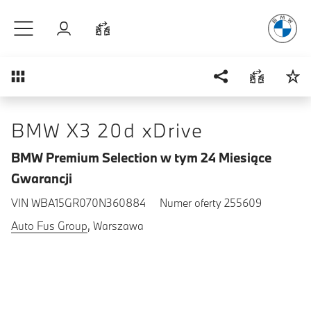
Radość
z j
Przejdź do głównej treści
Zaloguj się
Porównaj
Przegląd
BMW X3 20d xDrive
BMW Premium Selection w tym 24 Miesiące
Gwarancji
VIN WBA15GR070N360884
Numer oferty 255609
Auto Fus Group
, Warszawa