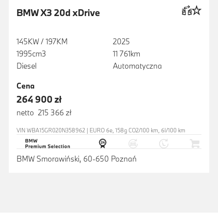
BMW X3 20d xDrive
145KW / 197KM
2025
1995cm3
11 761km
Diesel
Automatyczna
Cena
264 900 zł
netto 215 366 zł
VIN WBA15GR020N358962 | EURO 6e, 158g CO2/100 km, 6l/100 km
BMW Smorawiński, 60-650 Poznań