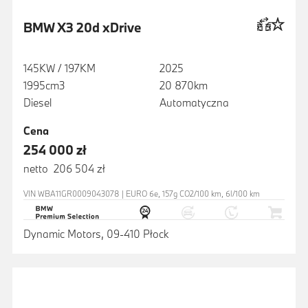
BMW X3 20d xDrive
145KW / 197KM
2025
1995cm3
20 870km
Diesel
Automatyczna
Cena
254 000 zł
netto 206 504 zł
VIN WBA11GR0009043078 | EURO 6e, 157g CO2/100 km, 6l/100 km
Dynamic Motors, 09-410 Płock