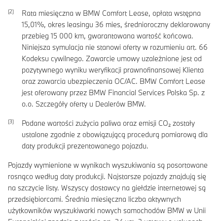
Rata miesięczna w BMW Comfort Lease, opłata wstępna
15,01
%, okres leasingu
36
mies, średnioroczny deklarowany
przebieg
15 000
km, gwarantowana wartość końcowa.
Niniejsza symulacja nie stanowi oferty w rozumieniu art. 66
Kodeksu cywilnego. Zawarcie umowy uzależnione jest od
pozytywnego wyniku weryfikacji prawnofinansowej Klienta
oraz zawarcia ubezpieczenia OC/AC. BMW Comfort Lease
jest oferowany przez BMW Financial Services Polska Sp. z
o.o. Szczegóły oferty u Dealerów BMW.
Podane wartości zużycia paliwa oraz emisji CO₂ zostały
ustalone zgodnie z obowiązującą procedurą pomiarową dla
daty produkcji prezentowanego pojazdu.
Pojazdy wymienione w wynikach wyszukiwania są posortowane
rosnąco według daty produkcji. Najstarsze pojazdy znajdują się
na szczycie listy. Wszyscy dostawcy na giełdzie internetowej są
przedsiębiorcami. Średnia miesięczna liczba aktywnych
użytkowników wyszukiwarki nowych samochodów BMW w Unii