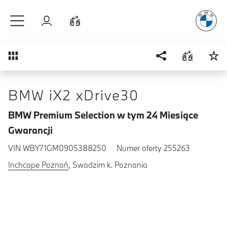
Radość
z j
Przejdź do głównej treści
Zaloguj się
Porównaj
Przegląd
BMW iX2 xDrive30
BMW Premium Selection w tym 24 Miesiące
Gwarancji
VIN WBY71GM0905388250
Numer oferty 255263
Inchcape Poznań
, Swadzim k. Poznania