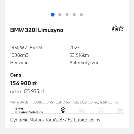
BMW 320i Limuzyna
135KW / 184KM
2023
1998cm3
53 916km
Benzyna
Automatyczna
Cena
154 900 zł
netto 125 935 zł
VIN WBA58FF0008E01946 | EURO 6e, 148g CO2/100 km, 6.6l/100 km
Dynamic Motors Toruń, 87-162 Lubicz Dolny