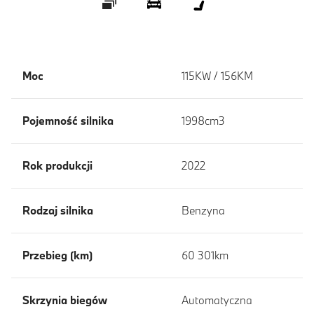
Galeria
360 ° Wygląd zewnętrzny
360 ° Wnętrze
Moc
115KW / 156KM
Pojemność silnika
1998cm3
Rok produkcji
2022
Rodzaj silnika
Benzyna
Przebieg (km)
60 301km
Skrzynia biegów
Automatyczna