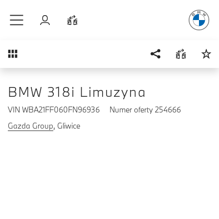
Radość
z j
Przejdź do głównej treści
Zaloguj się
Porównaj
Przegląd
BMW 318i Limuzyna
VIN WBA21FF060FN96936
Numer oferty 254666
Gazda Group
, Gliwice