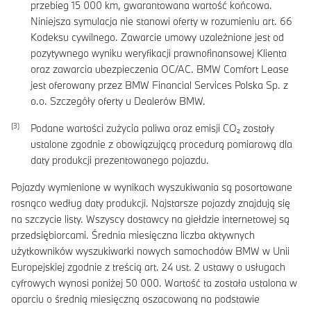
przebieg
15 000
km, gwarantowana wartość końcowa.
Niniejsza symulacja nie stanowi oferty w rozumieniu art. 66
Kodeksu cywilnego. Zawarcie umowy uzależnione jest od
pozytywnego wyniku weryfikacji prawnofinansowej Klienta
oraz zawarcia ubezpieczenia OC/AC. BMW Comfort Lease
jest oferowany przez BMW Financial Services Polska Sp. z
o.o. Szczegóły oferty u Dealerów BMW.
Podane wartości zużycia paliwa oraz emisji CO₂ zostały
ustalone zgodnie z obowiązującą procedurą pomiarową dla
daty produkcji prezentowanego pojazdu.
Pojazdy wymienione w wynikach wyszukiwania są posortowane
rosnąco według daty produkcji. Najstarsze pojazdy znajdują się
na szczycie listy. Wszyscy dostawcy na giełdzie internetowej są
przedsiębiorcami. Średnia miesięczna liczba aktywnych
użytkowników wyszukiwarki nowych samochodów BMW w Unii
Europejskiej zgodnie z treścią art. 24 ust. 2 ustawy o usługach
cyfrowych wynosi poniżej 50 000. Wartość ta została ustalona w
oparciu o średnią miesięczną oszacowaną na podstawie