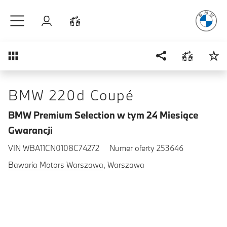
Radość
z j
Przejdź do głównej treści
Zaloguj się
Porównaj
Przegląd
BMW 220d Coupé
BMW Premium Selection w tym 24 Miesiące
Gwarancji
VIN WBA11CN0108C74272
Numer oferty 253646
Bawaria Motors Warszawa
, Warszawa