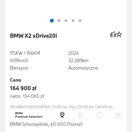
BMW X2 sDrive20i
115KW / 156KM
2024
1499cm3
32 289km
Benzyna
Automatyczna
Cena
164 900 zł
netto 134 065 zł
VIN WBA21GM0005185921 | EURO 6e, 131g CO2/100 km, 5.8l/100 km
BMW Smorawiński, 60-650 Poznań