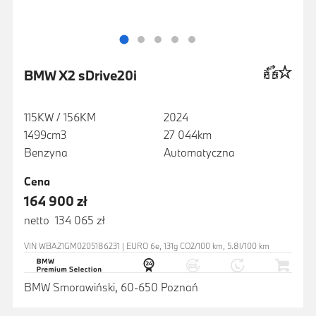
BMW X2 sDrive20i
115KW / 156KM
2024
1499cm3
27 044km
Benzyna
Automatyczna
Cena
164 900 zł
netto 134 065 zł
VIN WBA21GM0205186231 | EURO 6e, 131g CO2/100 km, 5.8l/100 km
BMW Smorawiński, 60-650 Poznań