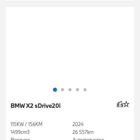
BMW X2 sDrive20i
115KW / 156KM
2024
1499cm3
26 557km
Benzyna
Automatyczna