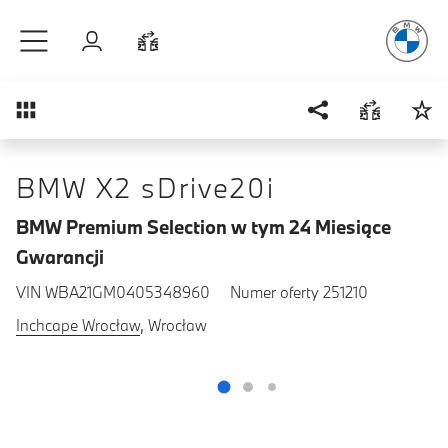
Radość
z j
Przejdź do głównej treści
Zaloguj się
Porównaj
Przegląd
BMW X2 sDrive20i
BMW Premium Selection w tym 24 Miesiące
Gwarancji
VIN WBA21GM0405348960
Numer oferty 251210
Inchcape Wrocław
, Wrocław