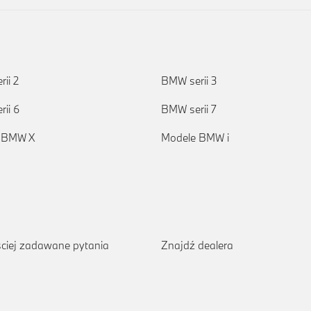
ii 2
BMW serii 3
ii 6
BMW serii 7
 BMW X
Modele BMW i
ciej zadawane pytania
Znajdź dealera