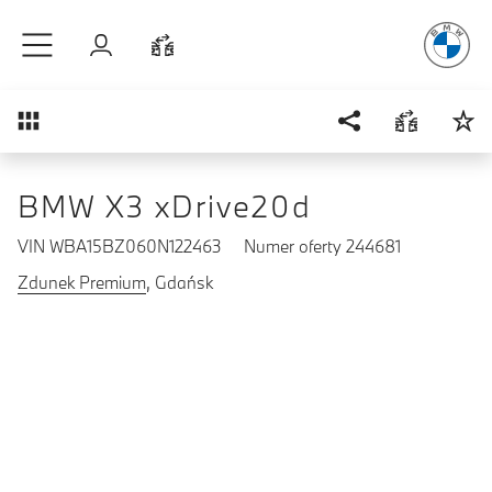
Radość
z j
Przejdź do głównej treści
Zaloguj się
Porównaj
Przegląd
BMW X3 xDrive20d
VIN WBA15BZ060N122463
Numer oferty 244681
Zdunek Premium
, Gdańsk