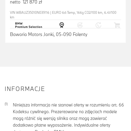
netto 121 870 zł
VIN WBAUZ35010N039116 | EURO 6d-Temp, 166g CO2/100 km, 6.4l/100
km
Bawaria Motors Janki, 05-090 Falenty
INFORMACJE
Niniejsza informacja nie stanowi oferty w rozumieniu art. 66
Kodeksu cywilnego. Prezentowane na zdjęciach modele
mogą różnić się wersją silnika oraz mogą zawierać
dodatkowo płatne wyposażenie. Indywidualne oferty